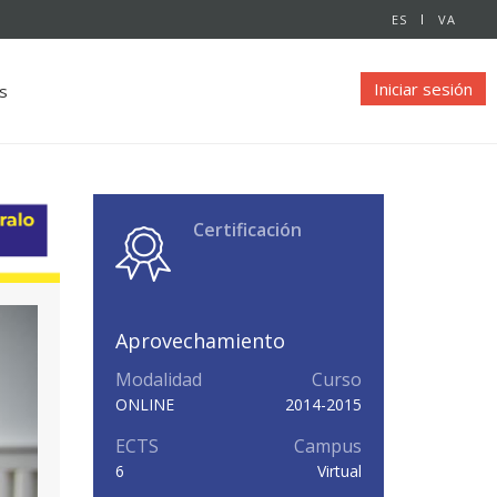
ES
VA
Iniciar sesión
s
Certificación
Aprovechamiento
Modalidad
Curso
ONLINE
2014-2015
ECTS
Campus
6
Virtual