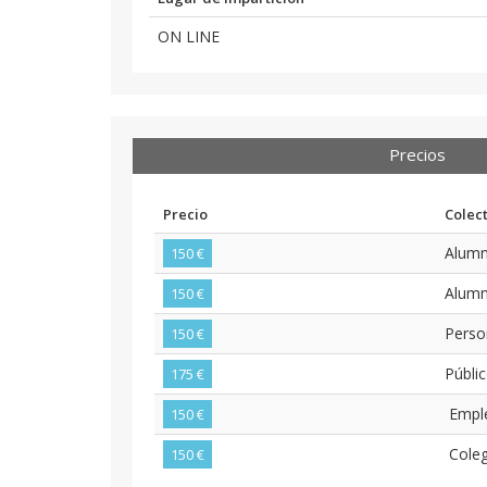
ON LINE
Precios
Precio
Colec
Alum
150 €
Alumn
150 €
Perso
150 €
Públi
175 €
Emple
150 €
Coleg
150 €