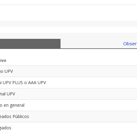
Observ
tivo
no UPV
i UPV PLUS o AAA UPV
nal UPV
co en general
ados Públicos
iados