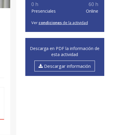
0 h
60 h
Presenciales
Online
Ver
condiciones
de la actividad
Descarga en PDF la información de
esta actividad
Descargar información