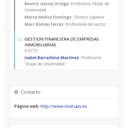
académica universitaria.
Beatriz Garcia Ortega
: Profesor/a Titular de
Universidad
Excepcionalmente se admitirán con la
Marta Muñoz Domingo
: Técnico Superior
consideración de matrícula provisional,
Marc Romeu Ferrás
: Profesional del sector
estudiantes de las titulaciones de grado que
tengan pendiente superar como máximo 30
GESTION FINANCIERA DE EMPRESAS
02
ECTS (incluido el Proyecto Final de Carrera, no
INMOBILIARIAS
6 ECTS
pudiendo optar a la expedición de su Título
Isabel Barrachina Martínez
: Profesor/a
Propio hasta la obtención de la titulación
Titular de Universidad
correspondiente.
Profesionales con experiencia acreditada en el
SOSTENIBILIDAD URBANA: EDIFICACION Y
sector inmobiliario.
03
CIUDAD
6 ECTS
Contacto
María Pilar Guzmán Pulido
: Profesor/a
Asociado/a
Página web:
http://www.civat.upv.es
Maria Jose Rua Aguilar
: Profesional del sector
FISCALIDAD INMOBILIARIA
04