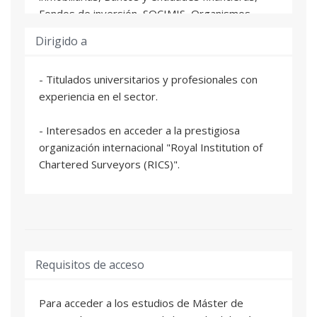
Fondos de inversión, SOCIMIS, Organismos
oficiales encargados de funciones fiscales y
Dirigido a
catastrales, Compañías de seguros, y Servicios
autonómicos y municipales.
- Titulados universitarios y profesionales con
Además, como este Máster está acreditado por
experiencia en el sector.
la prestigiosa institución Royal Institution of
Chartered Surveyors (RICS), también tiene como
- Interesados en acceder a la prestigiosa
objetivo capacitar a los alumnos para el acceso al
organización internacional "Royal Institution of
Examen de Competencia Profesional (APC) para
Chartered Surveyors (RICS)".
formar parte de RICS.
Requisitos de acceso
Para acceder a los estudios de Máster de