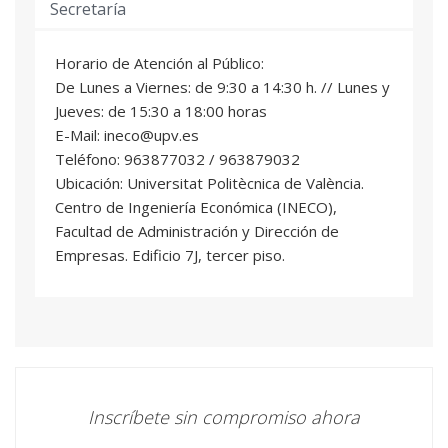
Secretaría
6 ECTS
Jose Miguel Soriano Bel
: Profesional del
sector
Horario de Atención al Público:
De Lunes a Viernes: de 9:30 a 14:30 h. // Lunes y
VALORACION PARA LA CONTABILIDAD Y
Jueves: de 15:30 a 18:00 horas
05
AUDITORIA DE TASACIONES
E-Mail: ineco@upv.es
6 ECTS
Teléfono: 963877032 / 963879032
María Ángeles Alcaide González
: Profesional
Ubicación: Universitat Politècnica de València.
del sector
Centro de Ingeniería Económica (INECO),
Silvia Gonzalez De Julian
: Profesor/a
Facultad de Administración y Dirección de
Permanente Laboral
Empresas. Edificio 7J, tercer piso.
CONSTRUCCION
06
6 ECTS
Celia Osca Guadalajara
: Profesional del
sector
MODELOS ECONOMÉTRICOS DE
Inscríbete sin compromiso ahora
07
VALORACIÓN