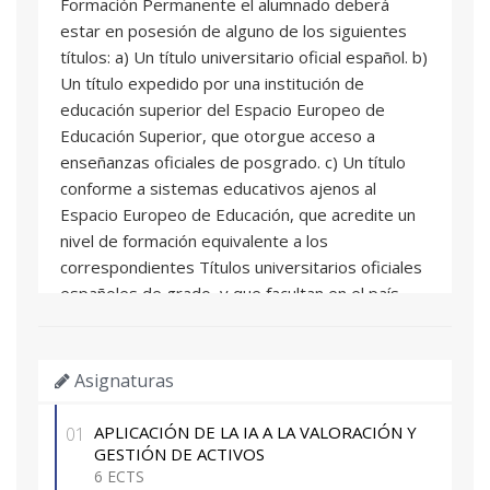
Formación Permanente el alumnado deberá
estar en posesión de alguno de los siguientes
títulos: a) Un título universitario oficial español. b)
Un título expedido por una institución de
educación superior del Espacio Europeo de
Educación Superior, que otorgue acceso a
enseñanzas oficiales de posgrado. c) Un título
conforme a sistemas educativos ajenos al
Espacio Europeo de Educación, que acredite un
nivel de formación equivalente a los
correspondientes Títulos universitarios oficiales
españoles de grado, y que facultan en el país
expedidor del título para el acceso a enseñanzas
de postgrado. d) Un título de Diploma de grado
propio expedido por la Universitat Politècnica de
Asignaturas
València o por otras universidades con las que
exista mutuo reconocimiento de dicha titulación.
APLICACIÓN DE LA IA A LA VALORACIÓN Y
01
e)Experiencia laboral o profesional con nivel
GESTIÓN DE ACTIVOS
competencial equivalente a la formación
6 ECTS