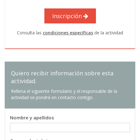
6 ECTS
Isabel Barrachina Martínez
: Profesor/a
Inscripción
Titular de Universidad
Consulta las
condiciones específicas
de la actividad
VALORACION DEL SUELO URBANO
08
6 ECTS
Jesús Rodríguez Pasamontes
: Profesor/a
Asociado/a
EL MERCADO DEL SUELO Y SECTOR
09
Quiero recibir información sobre esta
INMOBILIARIO CORPORATIVO
actividad.
6 ECTS
Enrique Carrero Alvaro
: Profesional del sector
Rellena el siguiente formulario y el responsable de la
actividad se pondrá en contacto contigo.
VALORACIÓN DE INTANGIBLES
10
6 ECTS
Nombre y apellidos
María Ángeles Alcaide González
: Profesional
del sector
Elena De La Poza Plaza
: Catedrático/a de