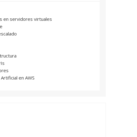
s en servidores virtuales
be
escalado
tructura
PIs
ores
 Artificial en AWS