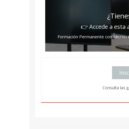
¿Tiene
👉 Accede a esta 
Formación Permanente con Microcred
Insc
Consulta las
c