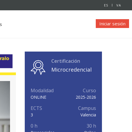
ES
VA
Iniciar sesión
s
Certificación
Microcredencial
Modalidad
Curso
ONLINE
2025-2026
ECTS
Campus
3
Valencia
0 h
30 h