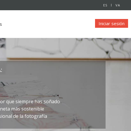
ES
VA
Iniciar sesión
s
:
ador que siempre has soñado
aneta más sostenible
onal de la fotografía