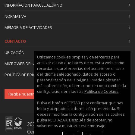
INFORMACIÓN PARA EL ALUMNO
NORMATIVA
MEMORIA DE ACTIVIDADES
CONTACTO
UBICACIÓN
Utilizamos cookies propias y de terceros para
analizar el uso que haces de nuestra web, como
MICROWEB DEL ÁREA
recordar las preferencias del usuario en el caso
del idioma seleccionado, datos de acceso o
POLÍTICA DE PRIVACIDAD Y COOKIES
personalización de la página. Puedes obtener
más información, o bien conocer cómo cambiar la
configuración, en nuestra
Política de Cookies
.
Recibe nuestro boletín
Pulsa el botón ACEPTAR para confirmar que has
leído y aceptado la información presentada. Si
deseas modificar la configuración de las cookies
pulsa RECHAZAR. Después de aceptar, no
2026 © Universitat Politècnica de València ::
volveremos a mostrarte este mensaje.
Centro de Formación Permanente