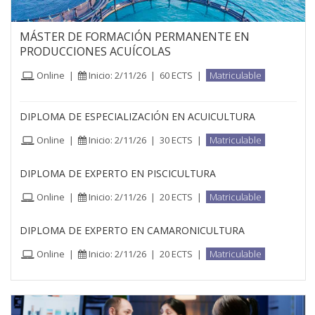
MÁSTER DE FORMACIÓN PERMANENTE EN
PRODUCCIONES ACUÍCOLAS
Online
|
Inicio: 2/11/26
|
60 ECTS
|
Matriculable
DIPLOMA DE ESPECIALIZACIÓN EN ACUICULTURA
Online
|
Inicio: 2/11/26
|
30 ECTS
|
Matriculable
DIPLOMA DE EXPERTO EN PISCICULTURA
Online
|
Inicio: 2/11/26
|
20 ECTS
|
Matriculable
DIPLOMA DE EXPERTO EN CAMARONICULTURA
Online
|
Inicio: 2/11/26
|
20 ECTS
|
Matriculable