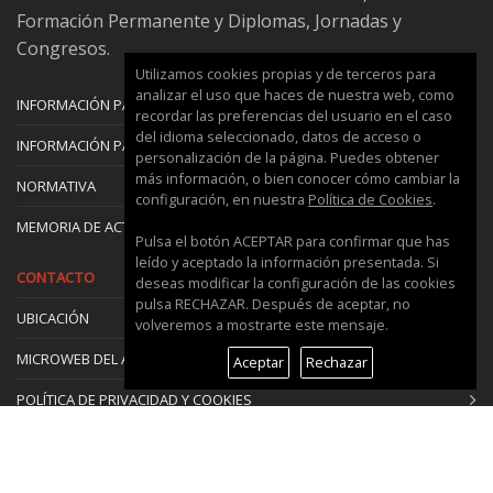
Formación Permanente y Diplomas, Jornadas y
Congresos.
Utilizamos cookies propias y de terceros para
analizar el uso que haces de nuestra web, como
INFORMACIÓN PARA EL PROFESOR
recordar las preferencias del usuario en el caso
del idioma seleccionado, datos de acceso o
INFORMACIÓN PARA EL ALUMNO
personalización de la página. Puedes obtener
más información, o bien conocer cómo cambiar la
NORMATIVA
configuración, en nuestra
Política de Cookies
.
MEMORIA DE ACTIVIDADES
Pulsa el botón ACEPTAR para confirmar que has
leído y aceptado la información presentada. Si
CONTACTO
deseas modificar la configuración de las cookies
pulsa RECHAZAR. Después de aceptar, no
UBICACIÓN
volveremos a mostrarte este mensaje.
MICROWEB DEL ÁREA
Aceptar
Rechazar
POLÍTICA DE PRIVACIDAD Y COOKIES
Recibe nuestro boletín