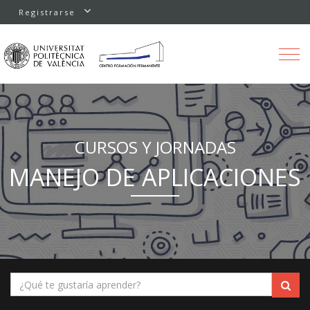
Registrarse
Toggle
navigation
CURSOS Y JORNADAS
MANEJO DE APLICACIONES