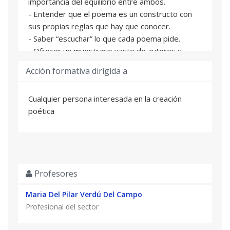
importancia del equilibrio entre ambos.
- Entender que el poema es un constructo con
sus propias reglas que hay que conocer.
- Saber “escuchar” lo que cada poema pide.
- Ofrecer un muestrario vasto de autores y
estilos para que el alumno pueda enriquecer su
Acción formativa dirigida a
panorama cultural y elegir su poeta-guía del
momento.
Cualquier persona interesada en la creación
- Explicar la importancia de la lectura y la
poética
reelaboración para encontrar una voz propia.
- Dotar al poeta de herramientas lingüísticas
para dominar su materia prima.
- Reflexionar sobre el lenguaje para apreciar su
infinito potencial.
Profesores
- Confrontar las sensaciones como
lectores/escritores de poesía con otros
Maria Del Pilar Verdú Del Campo
compañeros, y entender qué función tiene el
Profesional del sector
lector como tal.
- Facilitar contacto entre autores para que las