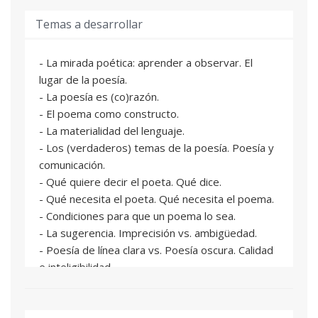
ofrecer una serie de datos y poemas a partir de
Temas a desarrollar
los cuales, y de forma colaborativa, todos
podamos extraer el máximo partido intelectual y
afectivo.
- La mirada poética: aprender a observar. El
La docente propondrá una serie de ejercicios
lugar de la poesía.
para que el alumno que lo desee los realice en
- La poesía es (co)razón.
clase y/o en casa (o en clase) con tal de practicar
- El poema como constructo.
determinados aspectos del programa.
- La materialidad del lenguaje.
-2ª hora: Parte práctica.
- Los (verdaderos) temas de la poesía. Poesía y
Los poemas de los alumnos que lo deseen serán
comunicación.
leídos por ellos mismos y después proyectados
- Qué quiere decir el poeta. Qué dice.
en una pantalla. En comunidad, se le ofrecerán
- Qué necesita el poeta. Qué necesita el poema.
sugerencias para la mejora del texto, cuya
- Condiciones para que un poema lo sea.
aceptación o no, obviamente, depende de la
- La sugerencia. Imprecisión vs. ambigüedad.
voluntad de su autor.
- Poesía de línea clara vs. Poesía oscura. Calidad
En caso de que disfrutemos de un poeta
e inteligibilidad.
invitado, la sesión entera se dedicará a ello, por
- La voz a ti de vida/ la voz a ti debida: copiar
lo que la práctica se pospondrá hasta la
para encontrar la voz propia.
siguiente clase.
- La figura del lector.