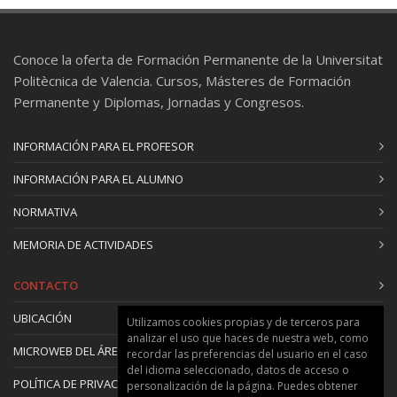
curso.
Por su parte, los recursos lingüísticos se
trabajarán de manera continua en cada poema
Conoce la oferta de Formación Permanente de la Universitat
que se vea, aparte de tratar algunos recursos
Politècnica de Valencia. Cursos, Másteres de Formación
concretos de forma particularmente profunda en
Permanente y Diplomas, Jornadas y Congresos.
el apartado teórico de la clase.
INFORMACIÓN PARA EL PROFESOR
INFORMACIÓN PARA EL ALUMNO
NORMATIVA
MEMORIA DE ACTIVIDADES
CONTACTO
UBICACIÓN
Utilizamos cookies propias y de terceros para
analizar el uso que haces de nuestra web, como
MICROWEB DEL ÁREA
recordar las preferencias del usuario en el caso
del idioma seleccionado, datos de acceso o
POLÍTICA DE PRIVACIDAD Y COOKIES
personalización de la página. Puedes obtener