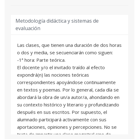
relaciones sociales fortalezcan la inspiración y la
dedicación a la poesía.
- Informar sobre actos culturales y concursos
Metodología didáctica y sistemas de
que puedan ser de interés para la formación.
evaluación
- Ensayar el recitado en voz alta para lograr que
los textos resalten con luz propia en los recitales
Las clases, que tienen una duración de dos horas
y lecturas públicas.
o dos y media, se secuenciarán como siguen:
- Otorgar criterios para la conformación de un
-1ª hora: Parte teórica.
poemario y para la elección del premio literario o
El docente y/o el invitado traído al efecto
editorial a los que presentarlo.
expondrá(n) las nociones teóricas
correspondientes apoyándose continuamente
en textos y poemas. Por lo general, cada día se
abordará la obra de un/a autor/a, ahondando en
su contexto histórico y literario y profundizando
después en sus escritos. Por supuesto, el
alumnado participará activamente con sus
aportaciones, opiniones y percepciones. No se
trata de impartir una clase magistral sino de