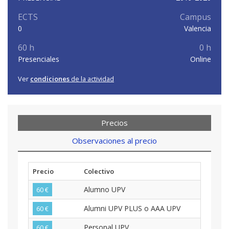
ECTS
Campus
0
Valencia
60 h
0 h
Presenciales
Online
Ver
condiciones
de la actividad
Precios
Observaciones al precio
Precio
Colectivo
Alumno UPV
60 €
Alumni UPV PLUS o AAA UPV
60 €
Personal UPV
60 €