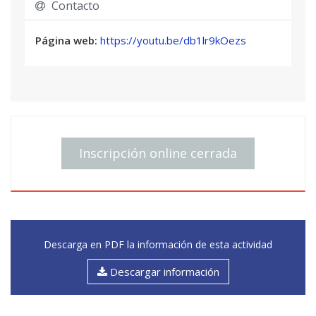
Contacto
- Discursos fronterizos.
- Evolución del lenguaje poético: desde el lirismo
Página web:
https://youtu.be/db1lr9kOezs
clásico al lenguaje urbano y social de muchos
poetas actuales. Nuevas tendencias poéticas:
poesía joven. Poetas jóvenes valencianos.
- Leer en voz alta: declamar y no recitar. La
intensidad lectora. Errores habituales: afectación,
impostación. Perfopoesía y slam poetry.
Inscripción online cerrada
Todos estos contenidos se llevarán a cabo a
partir de la explicación de la obra de autores del
s.XX y XXI, acudiendo a los clásicos cuantas
veces sea necesario para poder apreciar en su
totalidad la obra que se estudia. Se hará especial
hincapié en la obra de poetas mujeres para
Descarga en PDF la información de esta actividad
visibilizar voces de altísima calidad habitualmente
soterradas, así como de poetas extranjeros
Descargar información
para abrir el panorama cultural. La actualidad
literaria será también un eje vertebrador del