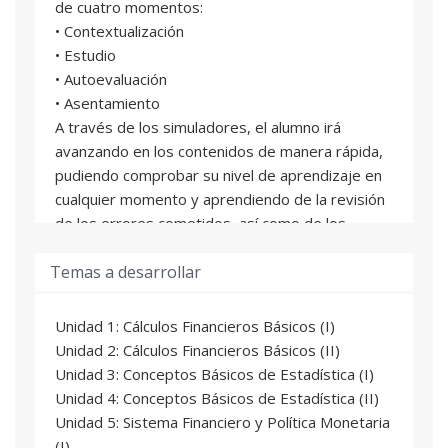
de cuatro momentos:
• Contextualización
• Estudio
• Autoevaluación
• Asentamiento
A través de los simuladores, el alumno irá
avanzando en los contenidos de manera rápida,
pudiendo comprobar su nivel de aprendizaje en
cualquier momento y aprendiendo de la revisión
de los errores cometidos, así como de los
comentarios del profesor que le permitirán
Temas a desarrollar
asentar adecuadamente los conceptos que había
integrado erróneamente.
La evaluación se realiza a partir de un caso
Unidad 1: Cálculos Financieros Básicos (I)
práctico y de un examen tipo test.
Unidad 2: Cálculos Financieros Básicos (II)
Unidad 3: Conceptos Básicos de Estadística (I)
Unidad 4: Conceptos Básicos de Estadística (II)
Unidad 5: Sistema Financiero y Política Monetaria
(I)