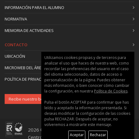
5.3. Construcción de la geometría y generación
INFORMACIÓN PARA EL ALUMNO
de materiales.
NORMATIVA
5.4. Generación del espacio de fases.
5.5. Ejecución y visualización y análisis de
MEMORIA DE ACTIVIDADES
resultados.
5.6. Casos con diferentes espesores del filtro.
CONTACTO
UBICACIÓN
Utilizamos cookies propias y de terceros para
6. Caso Práctico 4.a: Tomografía Computerizada
analizar el uso que haces de nuestra web, como
(parte 1: fantoma tipo Catphan)
MICROWEB DEL ÁREA
recordar las preferencias del usuario en el caso
6.1. Introducción del problema y objetivos.
del idioma seleccionado, datos de acceso o
POLÍTICA DE PRIVACIDAD Y COOKIES
personalización de la página. Puedes obtener
6.2. Caso a: Fantoma tipo Catphan: generación
más información, o bien conocer cómo cambiar
fichero de entrada, geometría y materiales.
la configuración, en nuestra
Política de Cookies
.
6.3. Obtención de sinograma.
Recibe nuestro boletín
Pulsa el botón ACEPTAR para confirmar que has
leído y aceptado la información presentada. Si
7. Caso Práctico 4.b: Tomografía Computerizada
deseas modificar la configuración de las cookies
(parte 2: paciente real)
pulsa RECHAZAR. Después de aceptar, no
volveremos a mostrarte este mensaje.
7.1. Introducción del problema y objetivos.
2026 © Universitat Politècnica de València ::
7.2. Caso b: Paciente real, geometría DICOM:
Aceptar
Rechazar
Centro de Formación Permanente