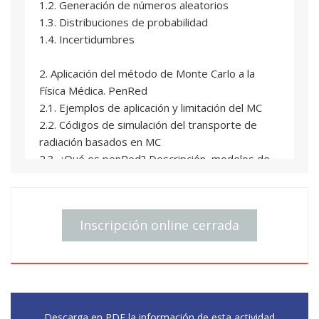
1.2. Generación de números aleatorios
1.3. Distribuciones de probabilidad
1.4. Incertidumbres
2. Aplicación del método de Monte Carlo a la
Física Médica. PenRed
2.1. Ejemplos de aplicación y limitación del MC
2.2. Códigos de simulación del transporte de
radiación basados en MC
2.3. ¿Qué es penRed? Descripción, modelos de
física implementados, técnicas de reducción de
varianza, compilación y ejecución. Ejemplos.
2.4. PenRed: tipos de fuentes, registros y
Inscripción online cerrada
geometrías. Visores
2.5. PenRed: generación de materiales.
3. Caso Práctico 1: Distribución de dosis en un
maniquí de agua
3.1. Introducción del problema y objetivos.
Descarga en PDF la información de esta actividad