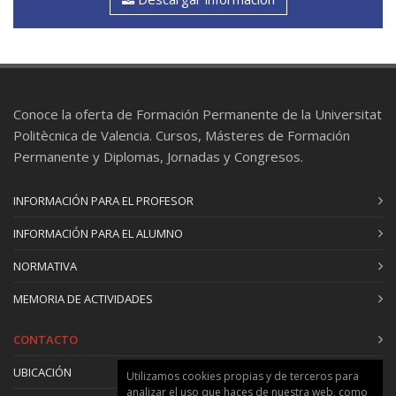
• El tiempo
• Trama y argumento
• El ritmo
• La coherencia
V.—Quién cuenta
Conoce la oferta de Formación Permanente de la Universitat
• Los distintos tipos de narradores
Politècnica de Valencia. Cursos, Másteres de Formación
• Por qué es importante quién cuenta
Permanente y Diplomas, Jornadas y Congresos.
• Ejercicios
VI.—Los personajes
INFORMACIÓN PARA EL PROFESOR
• Ponerse en la piel de los demás: empatía
• Personajes principales y secundarios
INFORMACIÓN PARA EL ALUMNO
• Caracterización de personajes
NORMATIVA
• Ejercicios
VIII.—La ambientación y la atmósfera
MEMORIA DE ACTIVIDADES
IX.—La revisión
X. —Cómo leer. Lo que buscamos en la lectura.
CONTACTO
UBICACIÓN
Utilizamos cookies propias y de terceros para
Prácticas
analizar el uso que haces de nuestra web, como