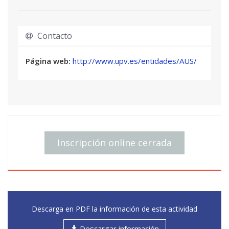
I.—Consejos prácticos
• Herramientas útiles
• Un decálogo que nunca deberías seguir
Contacto
II.—Estimulando la imaginación
Página web:
http://www.upv.es/entidades/AUS/
• El proceso inspirador
• La página en blanco
• Ejercicios
III.—El propio estilo
• Sencillez, claridad y precisión
Inscripción online cerrada
• Visualización.
• Puntualizaciones de gramática y ortografía
• Ejercicios de estilo.
IV.—Estructura del texto
• Diferencias entre relato novela y cuento
• La primera frase y el primer párrafo.
Descarga en PDF la información de esta actividad
• El planteamiento clásico: Inicio, nudo y
desenlace
Descargar información