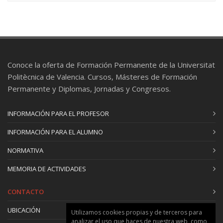
Valencia
Salida a pie al entorno de la calle Serrería y
fábrica Cross, donde se verá patrimonio
industrial integrado en la ciudad y con diferentes
usos, y alguno que todavía está por restaurar.
Conoce la oferta de Formación Permanente de la Universitat
Politècnica de Valencia. Cursos, Másteres de Formación
Permanente y Diplomas, Jornadas y Congresos.
INFORMACIÓN PARA EL PROFESOR
INFORMACIÓN PARA EL ALUMNO
NORMATIVA
MEMORIA DE ACTIVIDADES
CONTACTO
UBICACIÓN
Utilizamos cookies propias y de terceros para
analizar el uso que haces de nuestra web, como