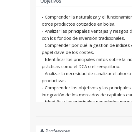
Objetivos
- Comprender la naturaleza y el funcionamie
otros productos cotizados en bolsa.
- Analizar las principales ventajas y riesgo
con los fondos de inversión tradicionales.
- Comprender por qué la gestión de índices e
papel clave de los costes.
- Identificar los principales mitos sobre la i
prácticas como el DCA o el reequilibrio.
- Analizar la necesidad de canalizar el ahorr
productivas.
- Comprender los objetivos y las principales
integración de los mercados de capitales e
- Identificar las principales novedades norma
para el asesoramiento financiero.
- Interpretar el contexto macroeconómico y 
afectan a los mercados financieros.
- Comprender las tendencias clave y el marc
Profesores