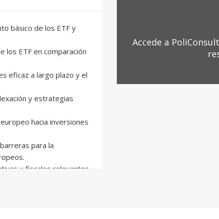
nto básico de los ETF y
Accede a PoliConsult
s de los ETF en comparación
re
s eficaz a largo plazo y el
ndexación y estrategias
o europeo hacia inversiones
 barreras para la
uropeos.
tivas y fiscales relevantes
los principales riesgos que
o normativo de las finanzas