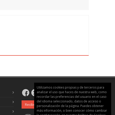
Utilizamos cookies propias y de terceros para
analizar el uso que haces de nuestra web, como
recordar las preferencias del usuario en el caso
del idioma seleccionado, datos de acceso o
Recibe nuestro boletín
personalización de la página. Puedes obtener
más información, o bien conocer cómo cambiar