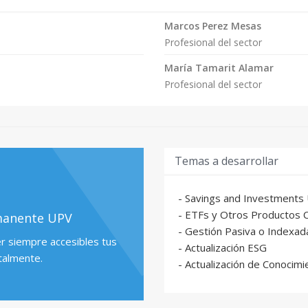
Marcos Perez Mesas
gica y el bienestar
Profesional del sector
María Tamarit Alamar
Profesional del sector
Temas a desarrollar
- Savings and Investments 
- ETFs y Otros Productos 
manente UPV
- Gestión Pasiva o Indexada
er siempre accesibles tus
- Actualización ESG
talmente.
- Actualización de Conocimi