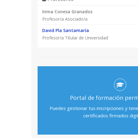
sostenibles.
Inma Conesa Granados
- Analizar el impacto de la innovación tecnoló
Profesor/a Asociado/a
financiero en la práctica profesional.
David Pla Santamaría
Profesor/a Titular de Universidad
Portal de formación per
Puedes gestionar tus inscripciones y ten
certificados firmados digi