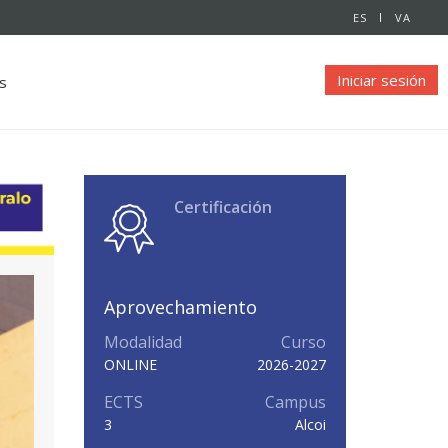
ES
VA
Iniciar sesión
s
Certificación
Aprovechamiento
Modalidad
Curso
ONLINE
2026-2027
ECTS
Campus
3
Alcoi