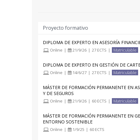
Proyecto formativo
DIPLOMA DE EXPERTO EN ASESORÍA FINANCI
Online
|
21/9/26
|
27 ECTS
|
Matriculable
DIPLOMA DE EXPERTO EN GESTIÓN DE CART
Online
|
14/6/27
|
27 ECTS
|
Matriculable
MÁSTER DE FORMACIÓN PERMANENTE EN AS
Y DE SEGUROS
Online
|
21/9/26
|
60 ECTS
|
Matriculable
MÁSTER DE FORMACIÓN PERMANENTE EN GE
ENTORNO SOSTENIBLE
Online
|
1/9/25
|
60 ECTS