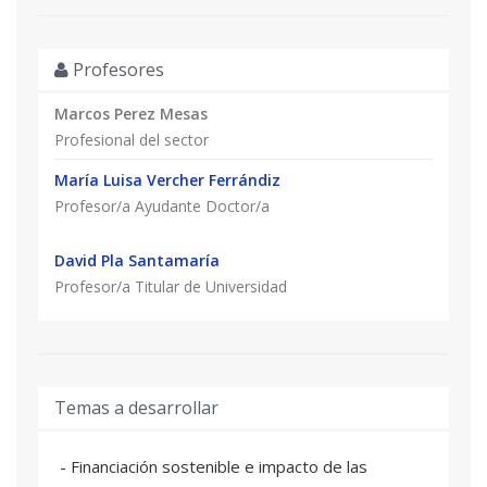
sus actualizaciones.
- Conocer la evolución que ha tenido el mercado
inmobiliario en 2024.
Profesores
Marcos Perez Mesas
Profesional del sector
María Luisa Vercher Ferrándiz
Profesor/a Ayudante Doctor/a
David Pla Santamaría
Profesor/a Titular de Universidad
Temas a desarrollar
- Financiación sostenible e impacto de las