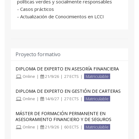
políticas verdes y socialmente responsables
- Casos prácticos
- Actualización de Conocimientos en LCCI
Proyecto formativo
DIPLOMA DE EXPERTO EN ASESORÍA FINANCIERA
Online
|
21/9/26
|
27 ECTS
|
Matriculable
DIPLOMA DE EXPERTO EN GESTIÓN DE CARTERAS
Online
|
14/6/27
|
27 ECTS
|
Matriculable
MÁSTER DE FORMACIÓN PERMANENTE EN
ASESORAMIENTO FINANCIERO Y DE SEGUROS
Online
|
21/9/26
|
60 ECTS
|
Matriculable