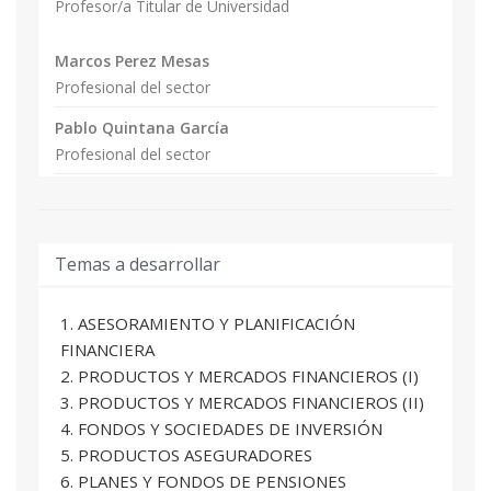
Profesor/a Titular de Universidad
facilitada por el cliente en relación con posibles
cambios que puedan
Marcos Perez Mesas
haber ocurrido desde que se recopiló la
Profesional del sector
información pertinente;
e. conocer el funcionamiento de los mercados
Pablo Quintana García
financieros y cómo afectan al valor y fijación de
Profesional del sector
precios de los
Natalia María Utrero González
productos ofrecidos o recomendados a los
Profesor/a Titular de Universidad
clientes;
f. conocer el efecto de las cifras económicas y
Temas a desarrollar
acontecimientos nacionales, regionales y
globales en los mercados
1. ASESORAMIENTO Y PLANIFICACIÓN
financieros y en el valor de los productos de
FINANCIERA
inversión ofrecidos o recomendados a los
2. PRODUCTOS Y MERCADOS FINANCIEROS (I)
clientes;
3. PRODUCTOS Y MERCADOS FINANCIEROS (II)
g. conocer la diferencia entre escenarios de
4. FONDOS Y SOCIEDADES DE INVERSIÓN
rendimientos pasados y rendimientos futuros,
5. PRODUCTOS ASEGURADORES
así como las limitaciones
6. PLANES Y FONDOS DE PENSIONES
de los pronósticos de previsión;