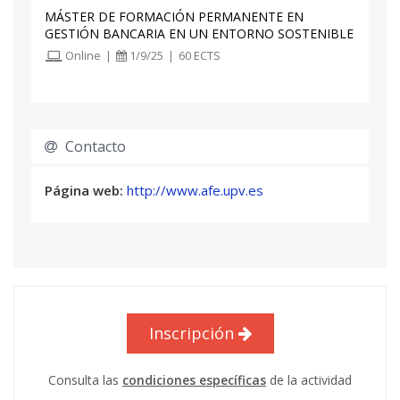
principios de valoración para el tipo de
MÁSTER DE FORMACIÓN PERMANENTE EN
productos de inversión ofrecidos o
GESTIÓN BANCARIA EN UN ENTORNO SOSTENIBLE
recomendados a los clientes;
Online
|
1/9/25
|
60 ECTS
l. conocer los fundamentos de la gestión de
carteras, incluidas las implicaciones de la
diversificación relativa a las
alternativas de inversión individuales.
Contacto
Página web:
http://www.afe.upv.es
Inscripción
Consulta las
condiciones específicas
de la actividad