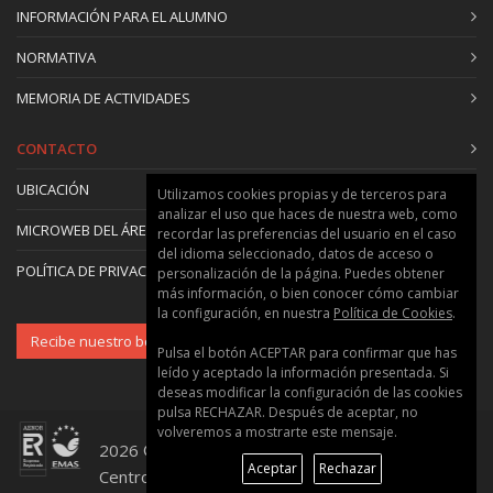
agua
INFORMACIÓN PARA EL ALUMNO
6.2. Modelación de la calidad del agua
NORMATIVA
6.3. Simulación de la calidad de aguas en lagos y
embalses
MEMORIA DE ACTIVIDADES
6.4. Contaminantes convencionales I: oxígeno
disuelto
CONTACTO
6.5. Contaminantes convencionales II: el ciclo del
UBICACIÓN
nitrógeno
Utilizamos cookies propias y de terceros para
analizar el uso que haces de nuestra web, como
6.6. El modelo GESCAL
MICROWEB DEL ÁREA
recordar las preferencias del usuario en el caso
del idioma seleccionado, datos de acceso o
POLÍTICA DE PRIVACIDAD Y COOKIES
personalización de la página. Puedes obtener
más información, o bien conocer cómo cambiar
la configuración, en nuestra
Política de Cookies
.
Recibe nuestro boletín
Pulsa el botón ACEPTAR para confirmar que has
leído y aceptado la información presentada. Si
deseas modificar la configuración de las cookies
pulsa RECHAZAR. Después de aceptar, no
volveremos a mostrarte este mensaje.
2026 © Universitat Politècnica de València ::
Aceptar
Rechazar
Centro de Formación Permanente