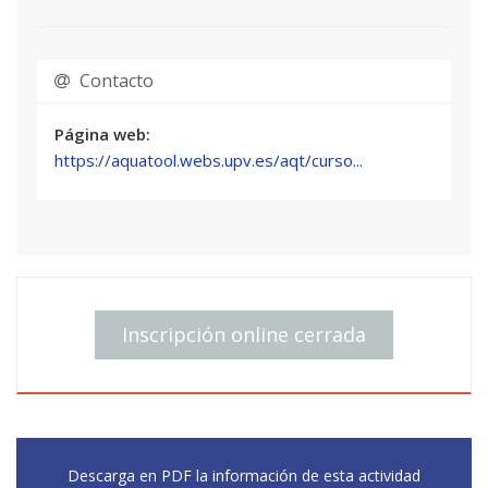
2.1. Objetivos de la modelación
2.2. Diseño del modelo conceptual de un Sistema
de Recursos Hídricos (SRH)
Contacto
2.3. El análisis de la gestión para planificación de
SRH
Página web:
2.4. Desarrollo de modelos de análisis de SRH
https://aquatool.webs.upv.es/aqt/curso...
con AQUATOOL
2.5. Calibración de modelos de simulación de
SRH
Módulo 3. Análisis de sistemas
3.1. Demandas y criterios de garantía
Inscripción online cerrada
3.2. Gestión de SRH. Modelo SIMGES
3.3. Reglas de operación
3.4. Optimización de la gestión de sistemas.
Modelo OPTIGES
3.5. Escenarios de análisis. Planificación
Descarga en PDF la información de esta actividad