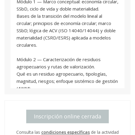
Módulo 1 — Marco conceptual: economía circular,
SSbD, ciclo de vida y doble materialidad.
Bases de la transición del modelo lineal al
circular; principios de economía circular; marco
SSbD; lógica de ACV (ISO 14040/14044) y doble
materialidad (CSRD/ESRS) aplicada a modelos
circulares.
Módulo 2 — Caracterización de residuos
agropecuarios y rutas de valorización.
Qué es un residuo agropecuario, tipologías,
magnitud, riesgos; enfoque sistémico de gestión
(AWM),
logística/almacenamiento/pretratamientos y
criterios para seleccionar tecnologías y rutas.
Inscripción online cerrada
Módulo 3 — Modelos de negocio circulares
basados en residuos: diseño y arquitectura de
valor.
Consulta las
condiciones específicas
de la actividad