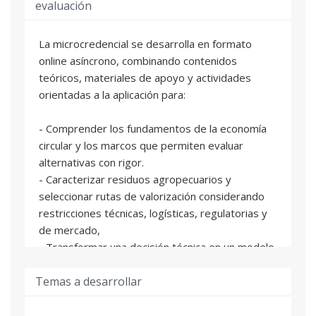
evaluación
La microcredencial se desarrolla en formato
online asíncrono, combinando contenidos
teóricos, materiales de apoyo y actividades
orientadas a la aplicación para:
- Comprender los fundamentos de la economía
circular y los marcos que permiten evaluar
alternativas con rigor.
- Caracterizar residuos agropecuarios y
seleccionar rutas de valorización considerando
restricciones técnicas, logísticas, regulatorias y
de mercado,
- Transformar una decisión técnica en un modelo
de negocio viable .
Temas a desarrollar
- Definir métricas, riesgos, escalabilidad y plan
de implementación.