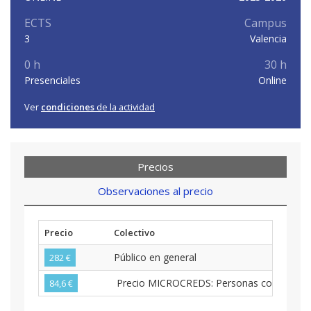
ECTS
Campus
3
Valencia
0 h
30 h
Presenciales
Online
Ver
condiciones
de la actividad
Precios
Observaciones al precio
Precio
Colectivo
Público en general
282 €
Precio MICROCREDS: Personas con nacionalid
84,6 €