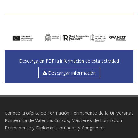
Patrones de negocio (waste-to-value, simbiosis,
plataforma, servitización, cumplimiento);
propuesta de valor (técnica, ambiental,
territorial); mercado, gobernanza, estructura de
costes e ingresos y mitigación de riesgos.
Módulo 4 — Evaluación de desempeño y
escalabilidad: métricas, riesgos y plan de
Descarga en PDF la información de esta actividad
implementación.
Cuadro de mando circular (KPIs), lógica ACV para
Descargar información
evaluar impactos, KPIs sociales/territoriales,
gestión de riesgos (suministro, calidad,
permisos, mercado), escalabilidad y
comunicación/reporting ejecutivo.
Conoce la oferta de Formación Permanente de la Universitat
Politècnica de Valencia. Cursos, Másteres de Formación
Permanente y Diplomas, Jornadas y Congresos.