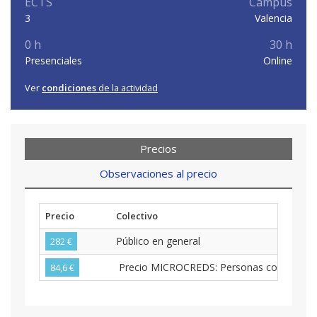
ECTS
Campus
3
Valencia
0 h
30 h
Presenciales
Online
Ver
condiciones
de la actividad
Precios
Observaciones al precio
Precio
Colectivo
Público en general
282 €
Precio MICROCREDS: Personas con nacionalid
84,6 €