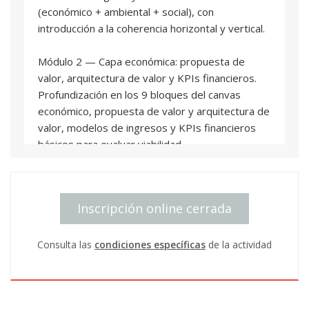
(económico + ambiental + social), con
introducción a la coherencia horizontal y vertical.
Módulo 2 — Capa económica: propuesta de
valor, arquitectura de valor y KPIs financieros.
Profundización en los 9 bloques del canvas
económico, propuesta de valor y arquitectura de
valor, modelos de ingresos y KPIs financieros
básicos para evaluar viabilidad.
Módulo 3 — Capa ambiental: impactos,
circularidad y medición (indicadores ambientales).
Inscripción online cerrada
Aplicación de lógica de ciclo de vida (ACV “ligero”),
circularidad, riesgos de greenwashing e
indicadores ambientales vinculados a decisiones
Consulta las
condiciones específicas
de la actividad
del modelo.
Módulo 4 — Capa social: stakeholders, valor