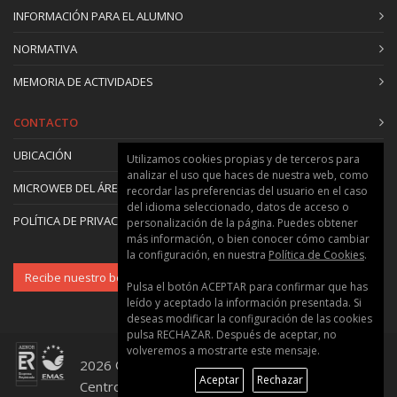
8.1. Estructura jerárquica de categorías e
INFORMACIÓN PARA EL ALUMNO
indicadores
NORMATIVA
8.2. Identificación de indicadores
8.3. Peso específico de indicadores
MEMORIA DE ACTIVIDADES
8.4. Metodología procedural de CEDES
8.5. Caso a estudio
CONTACTO
9. Pilares básicos para lograr una arquitectura
UBICACIÓN
Utilizamos cookies propias y de terceros para
sostenible (categorías de indicadores)
analizar el uso que haces de nuestra web, como
9.1. Optimización de recursos
MICROWEB DEL ÁREA
recordar las preferencias del usuario en el caso
9.2. Disminución de residuos y emisiones
del idioma seleccionado, datos de acceso o
POLÍTICA DE PRIVACIDAD Y COOKIES
personalización de la página. Puedes obtener
9.3. Disminución del consumo energético
más información, o bien conocer cómo cambiar
9.4. Integración arquitectónica de fuentes
la configuración, en nuestra
Política de Cookies
.
naturales de energía
Recibe nuestro boletín
Pulsa el botón ACEPTAR para confirmar que has
9.5. Optimización del bienestar y calidad de vida
leído y aceptado la información presentada. Si
9.6. Disminución del coste económico
deseas modificar la configuración de las cookies
9.7. Adecuación social
pulsa RECHAZAR. Después de aceptar, no
volveremos a mostrarte este mensaje.
9.8. Otros
2026 © Universitat Politècnica de València ::
10. Clasificación de acciones sostenibles de
Aceptar
Rechazar
Centro de Formación Permanente