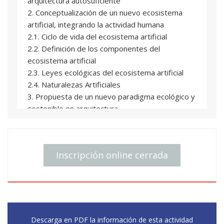
arquitectura autosuficiente
2. Conceptualización de un nuevo ecosistema
artificial, integrando la actividad humana
2.1. Ciclo de vida del ecosistema artificial
2.2. Definición de los componentes del
ecosistema artificial
2.3. Leyes ecológicas del ecosistema artificial
2.4. Naturalezas Artificiales
3. Propuesta de un nuevo paradigma ecológico y
sostenible en arquitectura
4. Análisis completo del ciclo de vida (LCA) de
materiales y procesos constructivos
5. Estrategia general para lograr un nuevo
Inscripción online cerrada
paradigma sostenible en arquitectura
5.1. Identificación de una nueva arquitectura
sostenible integrada en el ecosistema
5.2. Identificación de Indicadores sostenibles
5.3. Evaluación por medio de los indicadores
sostenibles
Descarga en PDF la información de esta actividad