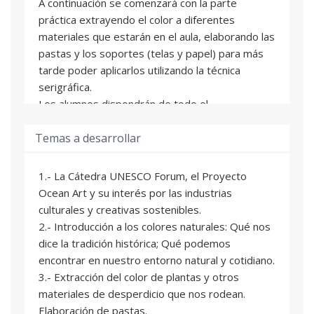
A continuación se comenzará con la parte
práctica extrayendo el color a diferentes
materiales que estarán en el aula, elaborando las
pastas y los soportes (telas y papel) para más
tarde poder aplicarlos utilizando la técnica
serigráfica.
Los alumnos dispondrán de todo el
equipamiento necesario para poder aprender y
Temas a desarrollar
experimentar: pantallas, materiales colorantes,
equipamiento técnico, telas, papeles, etc.
1.- La Cátedra UNESCO Forum, el Proyecto
Ocean Art y su interés por las industrias
culturales y creativas sostenibles.
2.- Introducción a los colores naturales: Qué nos
dice la tradición histórica; Qué podemos
encontrar en nuestro entorno natural y cotidiano.
3.- Extracción del color de plantas y otros
materiales de desperdicio que nos rodean.
Elaboración de pastas.