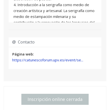
4. Introducción a la serigrafía como medio de
creación artística y artesanal. La serigrafía como
medio de estampación milenaria y su
contribución a la renovación de los lenguajes del
siglo XXI.
6. Creación de la imagen en función del medio
permeográfico y estudio de las distintas
Contacto
técnicas de elaboración de imágenes.
6.- Elaboración de trabajos sobre papel y textil.
Página web:
https://catunescoforum.upv.es/event/se...
Inscripción online cerrada