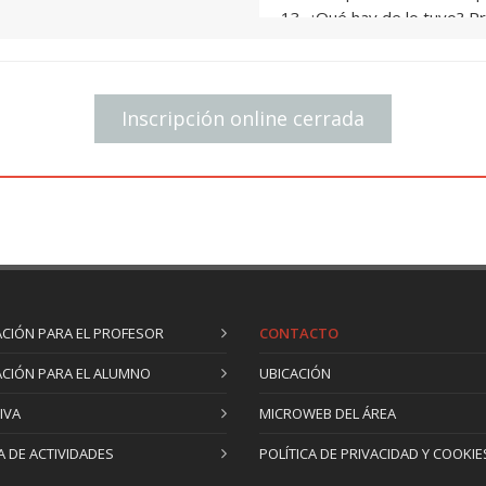
13. ¿Qué hay de lo tuyo? P
14. Ritmo: no lo pierdas
15. En busca de la voz
16. La gran pregunta dramá
Inscripción online cerrada
17. Día de metáforas
18. Lo autobiográfico. ¿Hay
19. ¿Cómo lo llevas? Proye
20. Género imposible
21. Mejunje editorial: acuer
22. Maratón de corrección I
23. Maratón de corrección I
CIÓN PARA EL PROFESOR
CONTACTO
CIÓN PARA EL ALUMNO
UBICACIÓN
IVA
MICROWEB DEL ÁREA
 DE ACTIVIDADES
POLÍTICA DE PRIVACIDAD Y COOKIE