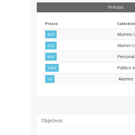
Precios
Precio
Colectivo
Alumno
60 €
Alumni 
60 €
Persona
60 €
Público 
100 €
Alumno g
5 €
Objetivos