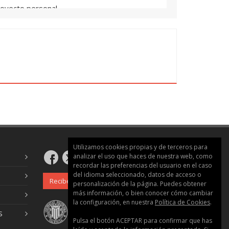
royecto personal
tica
 pacto?
cto personal
dos y divergencias en el proceso editorial
I
Utilizamos cookies propias y de terceros para
analizar el uso que haces de nuestra web, como
recordar las preferencias del usuario en el caso
del idioma seleccionado, datos de acceso o
Recibe nuestro boletín
personalización de la página. Puedes obtener
más información, o bien conocer cómo cambiar
la configuración, en nuestra
Política de Cookies
.
S
Pulsa el botón ACEPTAR para confirmar que has