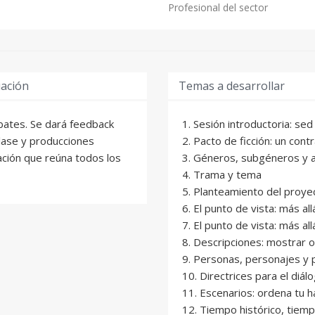
Profesional del sector
uación
Temas a desarrollar
ebates. Se dará feedback
1. Sesión introductoria: sed
clase y producciones
2. Pacto de ficción: un cont
cación que reúna todos los
3. Géneros, subgéneros y a
4. Trama y tema
5. Planteamiento del proye
6. El punto de vista: más al
7. El punto de vista: más all
8. Descripciones: mostrar o
9. Personas, personajes y 
10. Directrices para el diál
11. Escenarios: ordena tu h
12. Tiempo histórico, tiemp