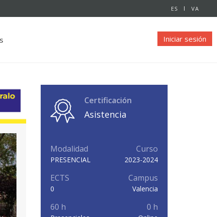
ES
VA
Iniciar sesión
s
Certificación
Asistencia
Modalidad
Curso
PRESENCIAL
2023-2024
ECTS
Campus
0
Valencia
60 h
0 h