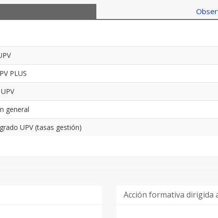
Observ
 UPV
UPV PLUS
l UPV
en general
rado UPV (tasas gestión)
Acción formativa dirigida 