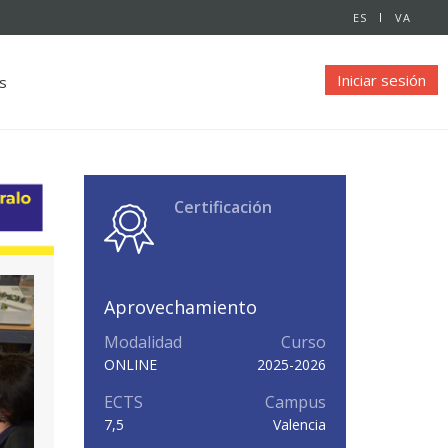
ES
VA
Iniciar sesión
s
Certificación
Aprovechamiento
Modalidad
Curso
ONLINE
2025-2026
ECTS
Campus
7,5
Valencia