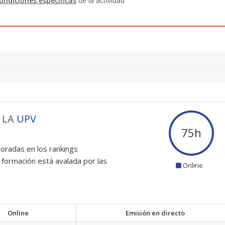
ondiciones específicas
de la actividad
 LA
UPV
75
h
oradas en los rankings
 formación está avalada por las
Online
Online
Emisión en directo