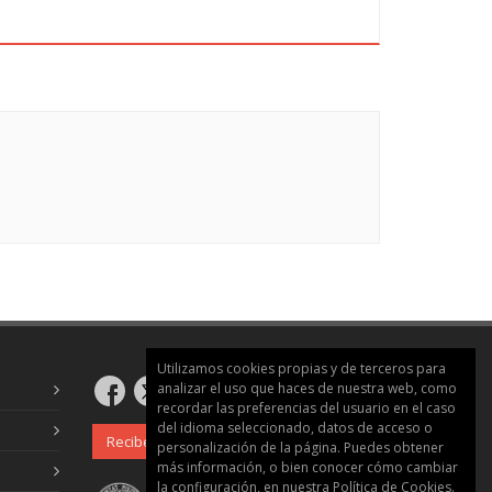
Utilizamos cookies propias y de terceros para
analizar el uso que haces de nuestra web, como
recordar las preferencias del usuario en el caso
del idioma seleccionado, datos de acceso o
Recibe nuestro boletín
personalización de la página. Puedes obtener
más información, o bien conocer cómo cambiar
la configuración, en nuestra
Política de Cookies
.