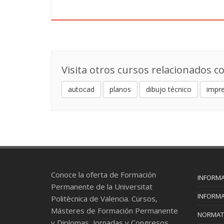
Visita otros cursos relacionados co
autocad
planos
dibujo técnico
impr
Conoce la oferta de Formación
INFORMA
Permanente de la Universitat
INFORMA
Politècnica de Valencia. Cursos,
Másteres de Formación Permanente
NORMAT
y Diplomas, Jornadas y Congresos.