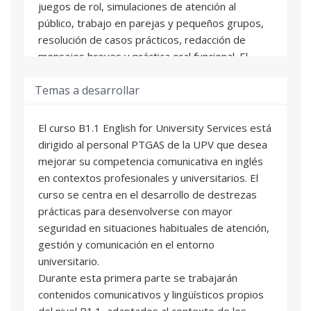
juegos de rol, simulaciones de atención al
público, trabajo en parejas y pequeños grupos,
resolución de casos prácticos, redacción de
mensajes breves y práctica oral funcional. El
enfoque estará centrado en el uso real del
Temas a desarrollar
inglés, priorizando la comunicación efectiva, la
corrección progresiva y la aplicación directa de lo
aprendido al puesto de trabajo.
El curso B1.1 English for University Services está
La evaluación será continua y se valorarán la
dirigido al personal PTGAS de la UPV que desea
asistencia, la participación, la realización de
mejorar su competencia comunicativa en inglés
tareas, el progreso observado y los resultados
en contextos profesionales y universitarios. El
obtenidos en actividades prácticas.
curso se centra en el desarrollo de destrezas
prácticas para desenvolverse con mayor
seguridad en situaciones habituales de atención,
gestión y comunicación en el entorno
universitario.
Durante esta primera parte se trabajarán
contenidos comunicativos y lingüísticos propios
del nivel B1.1, adaptados al contexto de los