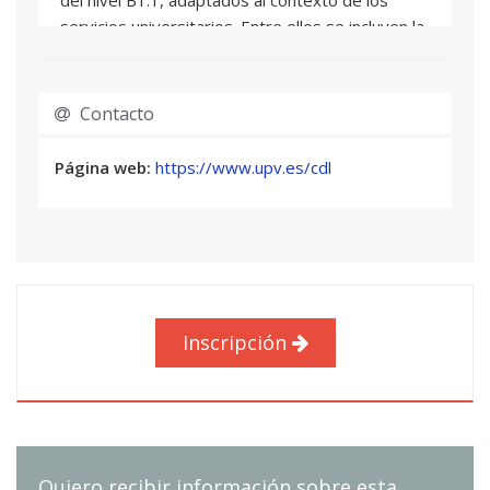
servicios universitarios. Entre ellos se incluyen la
presentación personal y profesional, la
descripción de funciones y departamentos, la
atención a usuarios internacionales, la gestión de
Contacto
consultas sencillas, la explicación de
procedimientos básicos, la orientación dentro
Página web:
https://www.upv.es/cdl
del campus, la comunicación por correo
electrónico y la participación en intercambios
breves.
También se revisarán estructuras gramaticales y
vocabulario funcional necesarios para
comunicarse con claridad, como tiempos
Inscripción
verbales básicos, preguntas frecuentes,
expresiones de cortesía, fórmulas para dar
información, pedir aclaraciones, ofrecer ayuda,
explicar normas o instrucciones y resolver
situaciones habituales de forma sencilla y eficaz.
Quiero recibir información sobre esta