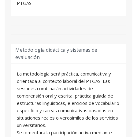
PTGAS
situaciones previsibles y consolidar una base
lingüística que permita avanzar hacia una
comunicación más autónoma en el entorno
profesional universitario.
Metodología didáctica y sistemas de
evaluación
La metodología será práctica, comunicativa y
orientada al contexto laboral del PTGAS. Las
sesiones combinarán actividades de
comprensión oral y escrita, práctica guiada de
estructuras lingüísticas, ejercicios de vocabulario
específico y tareas comunicativas basadas en
situaciones reales o verosímiles de los servicios
universitarios.
Se fomentará la participación activa mediante