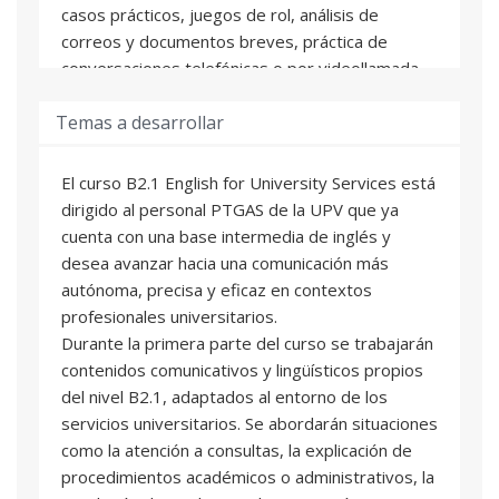
casos prácticos, juegos de rol, análisis de
correos y documentos breves, práctica de
conversaciones telefónicas o por videollamada,
trabajo en parejas y pequeños grupos, y
Temas a desarrollar
actividades de reformulación y mejora de
mensajes profesionales.
La evaluación será continua y se valorarán la
El curso B2.1 English for University Services está
asistencia, la participación, la realización de
dirigido al personal PTGAS de la UPV que ya
tareas, el progreso observado y los resultados
cuenta con una base intermedia de inglés y
obtenidos en actividades prácticas.
desea avanzar hacia una comunicación más
autónoma, precisa y eficaz en contextos
profesionales universitarios.
Durante la primera parte del curso se trabajarán
contenidos comunicativos y lingüísticos propios
del nivel B2.1, adaptados al entorno de los
servicios universitarios. Se abordarán situaciones
como la atención a consultas, la explicación de
procedimientos académicos o administrativos, la