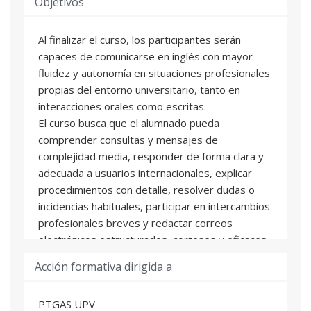
Objetivos
Al finalizar el curso, los participantes serán
capaces de comunicarse en inglés con mayor
fluidez y autonomía en situaciones profesionales
propias del entorno universitario, tanto en
interacciones orales como escritas.
El curso busca que el alumnado pueda
comprender consultas y mensajes de
complejidad media, responder de forma clara y
adecuada a usuarios internacionales, explicar
procedimientos con detalle, resolver dudas o
incidencias habituales, participar en intercambios
profesionales breves y redactar correos
electrónicos estructurados, corteses y eficaces.
Asimismo, se pretende desarrollar la capacidad
Acción formativa dirigida a
para adaptar el registro al contexto institucional,
mejorar la precisión lingüística, ampliar el
PTGAS UPV
repertorio de recursos comunicativos y ganar