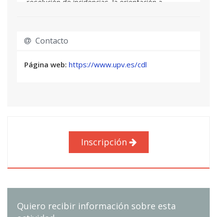
resolución de incidencias, la orientación a
estudiantes y personal internacional, la
participación en reuniones breves, la
comunicación telefónica o por videollamada y la
Contacto
redacción de correos electrónicos profesionales.
También se ampliará el vocabulario específico
Página web:
https://www.upv.es/cdl
del ámbito universitario. En el plano gramatical y
discursivo, se reforzarán estructuras necesarias
para matizar información, expresar obligación,
posibilidad y recomendación, comparar opciones,
justificar decisiones, explicar causas y
consecuencias, formular hipótesis sencillas y
Inscripción
organizar el discurso de manera clara y
coherente.
Quiero recibir información sobre esta