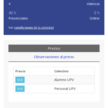
4
Valencia
40 h
0 h
Presenciales
Online
Ver
condiciones
de la actividad
Precios
Observaciones al precio
Precio
Colectivo
Alumno UPV
50 €
Personal UPV
50 €