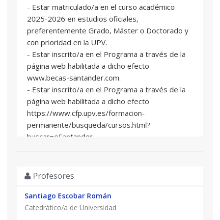
- Estar matriculado/a en el curso académico
2025-2026 en estudios oficiales,
preferentemente Grado, Máster o Doctorado y
con prioridad en la UPV.
- Estar inscrito/a en el Programa a través de la
página web habilitada a dicho efecto
www.becas-santander.com.
- Estar inscrito/a en el Programa a través de la
página web habilitada a dicho efecto
https://www.cfp.upv.es/formacion-
permanente/busqueda/cursos.html?
buscar=eSantander
- Aportar la documención solicitada (declaración
responsable) en el proceso de inscripción de la
UPV.
Profesores
Para la selección se tendrá en cuenta:
Santiago Escobar Román
- Alumnado de la UPV
Catedrático/a de Universidad
- Nota media del estudiante.