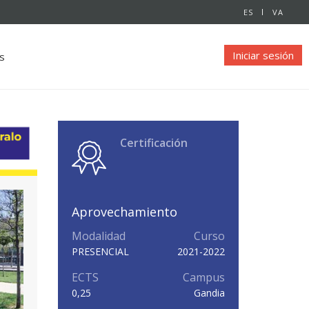
ES
VA
Iniciar sesión
s
Certificación
Aprovechamiento
Modalidad
Curso
PRESENCIAL
2021-2022
ECTS
Campus
0,25
Gandia