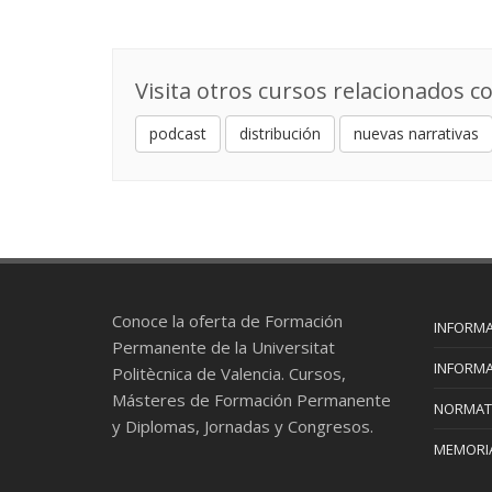
Visita otros cursos relacionados co
podcast
distribución
nuevas narrativas
Conoce la oferta de Formación
INFORMA
Permanente de la Universitat
INFORMA
Politècnica de Valencia. Cursos,
Másteres de Formación Permanente
NORMAT
y Diplomas, Jornadas y Congresos.
MEMORIA