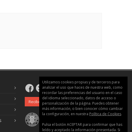
Utilizamos cookies propias y de terceros para
analizar el uso que haces de nuestra web, como
recordar las preferencias del usuario en el caso
del idioma seleccionado, datos de acceso o
Recibe nuestro boletín
personalización de la página. Puedes obtener
más información, o bien conocer cómo cambiar
la configuración, en nuestra
Política de Cookies
.
S
Pulsa el botón ACEPTAR para confirmar que has
leído y aceptado la información presentada. Si