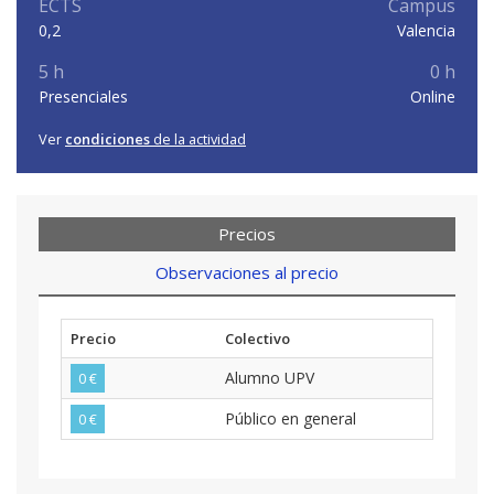
ECTS
Campus
0,2
Valencia
5 h
0 h
Presenciales
Online
Ver
condiciones
de la actividad
Precios
Observaciones al precio
Precio
Colectivo
Alumno UPV
0 €
Público en general
0 €