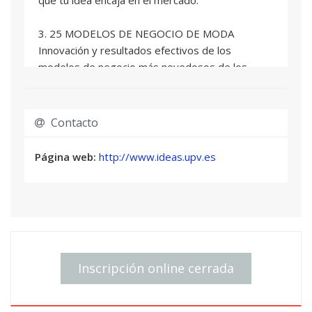
3. 25 MODELOS DE NEGOCIO DE MODA
Innovación y resultados efectivos de los
modelos de negocio más novedosos de los
últimos años.
4. STARTUP DEMO
Contacto
Conoce las empresas del ecosistema
emprendedor STARTUPV, que ya ha recibido +
Página web:
http://www.ideas.upv.es
2,5M€ de inversión y cuenta con +150 puestos
de trabajo entre 50 empresas y proyectos
5. Herramientas: LEAN CANVAS MODEL
Conoce la herramienta estrella para plasmar
modelos de negocio de una manera fácil, intuitiva
Inscripción online cerrada
y estructurada.