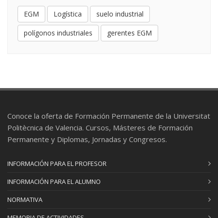
sector
EGM
Logística
suelo industrial
GESTIÓN DE SUBVENCIONES Y AYUDAS
09
polígonos industriales
gerentes EGM
PÚBLICAS
2 ECTS
Julio Delgado Espinos
: Profesor/a Asociado/a
Blanca Marín Ferreiro
: Profesional del sector
INSTRUMENTOS DE ORDENACIÓN EN EL
10
TRLOTUP
Conoce la oferta de Formación Permanente de la Universitat
1 ECTS
Politècnica de Valencia. Cursos, Másteres de Formación
Jorge Joaquín Hervás Más
: Profesor/a
Asociado/a
Permanente y Diplomas, Jornadas y Congresos.
Mª Jesus Romero Aloy
: Profesor/a Titular de
Universidad
INFORMACIÓN PARA EL PROFESOR
INFORMACIÓN PARA EL ALUMNO
INSTRUMENTOS DE GESTIÓN DEL SUELO
11
EN EL TRLOTUP
NORMATIVA
1 ECTS
MEMORIA DE ACTIVIDADES