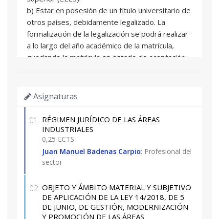
b) Estar en posesión de un título universitario de
otros países, debidamente legalizado. La
formalización de la legalización se podrá realizar
a lo largo del año académico de la matrícula,
quedando la matrícula en estado de aceptación
provisional hasta la presentación de la misma.
c) Profesionales con más de 3 años de
experiencia en el sector y con nivel de acceso a
Asignaturas
universidad.
RÉGIMEN JURÍDICO DE LAS ÁREAS
01
INDUSTRIALES
0,25 ECTS
Juan Manuel Badenas Carpio
: Profesional del
sector
OBJETO Y ÁMBITO MATERIAL Y SUBJETIVO
02
DE APLICACIÓN DE LA LEY 14/2018, DE 5
DE JUNIO, DE GESTIÓN, MODERNIZACIÓN
Y PROMOCIÓN DE LAS ÁREAS