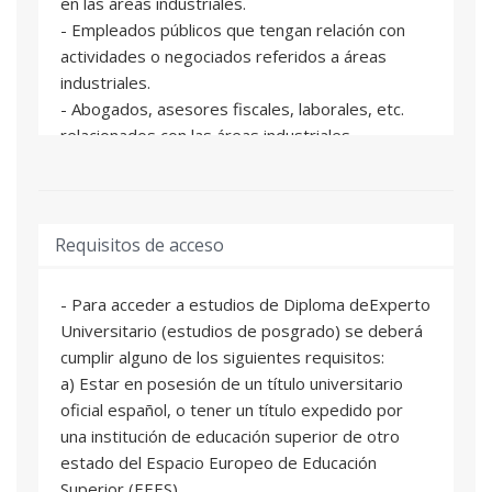
en las áreas industriales.
- Empleados públicos que tengan relación con
actividades o negociados referidos a áreas
industriales.
- Abogados, asesores fiscales, laborales, etc.
relacionados con las áreas industriales.
- Representantes de Cámaras de Comercio,
Federaciones y Asociaciones empresariales.
Sin perjuicio de lo anterior, el diploma también
Requisitos de acceso
tiene como destinatarios a graduados de
derecho,
- Para acceder a estudios de Diploma deExperto
ADE, GAP, arquitectura y cualquier ingeniería,
Universitario (estudios de posgrado) se deberá
derecho u otros grados con la finalidad de
cumplir alguno de los siguientes requisitos:
ampliar
a) Estar en posesión de un título universitario
su formación para trabajar o prestar servicios a
oficial español, o tener un título expedido por
las áreas industriales u ocupar el puesto de
una institución de educación superior de otro
gerente en alguna de ellas.
estado del Espacio Europeo de Educación
Superior (EEES).