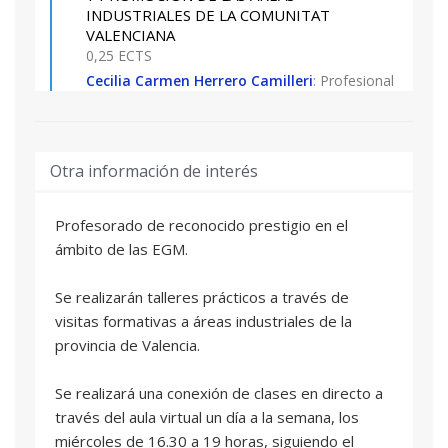
INDUSTRIALES DE LA COMUNITAT
VALENCIANA
0,25 ECTS
Cecilia Carmen Herrero Camilleri
: Profesional
del sector
MODELOS DE ASOCIACIONES DE
03
Otra información de interés
EMPRESARIOS DE ÁREAS INDUSTRIALES
0,25 ECTS
Juan Manuel Badenas Carpio
: Profesional del
Profesorado de reconocido prestigio en el
sector
ámbito de las EGM.
LAS ÁREAS INDUSTRIALES EN LA LEY
04
Se realizarán talleres prácticos a través de
14/2018
visitas formativas a áreas industriales de la
0,25 ECTS
provincia de Valencia.
Cecilia Carmen Herrero Camilleri
: Profesional
del sector
Se realizará una conexión de clases en directo a
través del aula virtual un día a la semana, los
ESTUDIO Y ANÁLISIS PRÁCTICO DE LAS
05
miércoles de 16.30 a 19 horas, siguiendo el