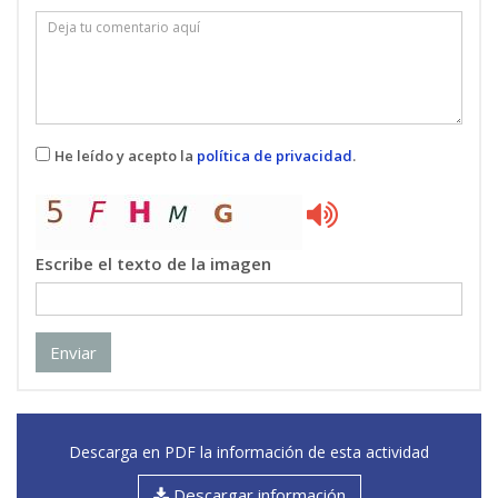
ALIMENTACIÓN DEL CAMARÓN
08
3 ECTS
Miguel Jover Cerdá
: Catedrático/a de
Universidad
Cesar Molina Poveda
: Profesional del sector
Maurilia Rojas Contreras
: Profesional del
He leído y acepto la
política de privacidad
.
sector
SISTEMAS DE PRODUCCIÓN EN CAMARÓN
09
3,5 ECTS
Escribe el texto de la imagen
Juan Manuel Afonso López
: Profesional del
sector
Juan Manuel Pacheco Vega
: Profesional del
sector
Enviar
Julia Pinedo Gil
: Profesional del sector
Marcial Ruiz Velazco
: Profesional del sector
Iram Zavala Leal
: Profesional del sector
Descarga en PDF la información de esta actividad
GESTIÓN SANITARIA Y AMBIENTAL DEL
10
Descargar información