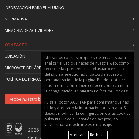
INFORMACIÓN PARA EL ALUMNO
DISEÑO DE GRANJAS CAMARONERAS
12
1,5 ECTS
NORMATIVA
Ignacio Jauralde García
: Técnico Superior
MEMORIA DE ACTIVIDADES
Miguel Jover Cerdá
: Catedrático/a de
Universidad
CONTACTO
ASPECTOS ECONÓMICOS DE LA
13
UBICACIÓN
Utilizamos cookies propias y de terceros para
CAMARONICULTURA
analizar el uso que haces de nuestra web, como
2 ECTS
MICROWEB DEL ÁREA
recordar las preferencias del usuario en el caso
del idioma seleccionado, datos de acceso o
Ignacio Jauralde García
: Técnico Superior
POLÍTICA DE PRIVACIDAD Y COOKIES
personalización de la página. Puedes obtener
Miguel Jover Cerdá
: Catedrático/a de
más información, o bien conocer cómo cambiar
Universidad
la configuración, en nuestra
Política de Cookies
.
Marcial Ruiz Velazco
: Profesional del sector
Recibe nuestro boletín
Pulsa el botón ACEPTAR para confirmar que has
leído y aceptado la información presentada. Si
NUTRICION Y ALIMENTACION ACUICOLA
14
deseas modificar la configuración de las cookies
pulsa RECHAZAR. Después de aceptar, no
5 ECTS
volveremos a mostrarte este mensaje.
Ignacio Jauralde García
: Técnico Superior
2026 © Universitat Politècnica de València ::
Miguel Jover Cerdá
: Catedrático/a de
Aceptar
Rechazar
Centro de Formación Permanente