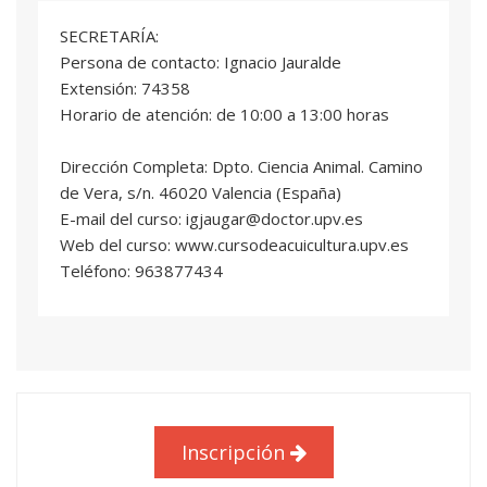
Universidad
SECRETARÍA:
Persona de contacto: Ignacio Jauralde
ACUICULTURA SOSTENIBLE
04
Extensión: 74358
3 ECTS
Horario de atención: de 10:00 a 13:00 horas
Miguel Rodilla Alama
: Profesor/a Titular de
Universidad
Dirección Completa: Dpto. Ciencia Animal. Camino
de Vera, s/n. 46020 Valencia (España)
PATOLOGIA ACUICOLA
05
E-mail del curso: igjaugar@doctor.upv.es
5 ECTS
Web del curso: www.cursodeacuicultura.upv.es
Belén Fouz Rodríguez
: Profesional del sector
Teléfono: 963877434
Francisco Esteban Montero Royo
:
Profesional del sector
Ana Pérez Del Olmo
: Profesional del sector
GESTION DE PRODUCCION EN
06
ACUICULTURA
5 ECTS
Inscripción
Jordi Comas Morte
: Profesional del sector
Antonio José De Hoces Grau
: Profesional del