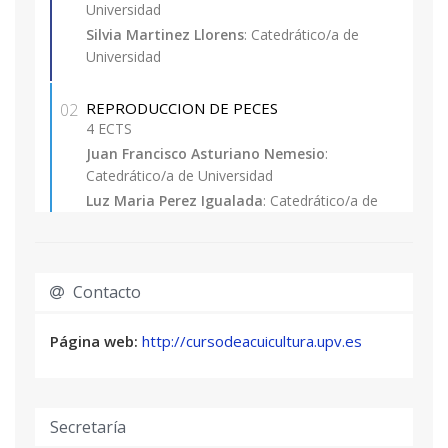
Universidad
Excepcionalmente se admitirán con la
Silvia Martinez Llorens
: Catedrático/a de
consideración de matrícula provisional,
Universidad
estudiantes de las titulaciones de grado que
tengan pendiente superar como máximo 30
REPRODUCCION DE PECES
02
ECTS (incluido el Proyecto Final de Carrera), no
4 ECTS
pudiendo optar a la expedición de su Título
Juan Francisco Asturiano Nemesio
:
Propio hasta la obtención de la titulación
Catedrático/a de Universidad
correspondiente.
Luz Maria Perez Igualada
: Catedrático/a de
Universidad
David Sánchez Peñaranda
: Catedrático/a de
Universidad
Contacto
DISEÑO DE INSTALACIONES ACUICOLAS
03
Página web:
http://cursodeacuicultura.upv.es
4 ECTS
Ignacio Jauralde García
: Técnico Superior
Miguel Jover Cerdá
: Catedrático/a de
Universidad
Secretaría
Silvia Martinez Llorens
: Catedrático/a de