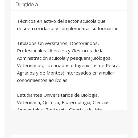
Dirigido a
nutrición, reproducción, sistemas de producción,
etc) para desarrollar planes de producción de las
Técnicos en activo del sector acuícola que
diferentes especies acuícolas.
deseen reciclarse y complementar su formación.
2. Diseñar instalaciones de acuicultura piscicolas
Títulados Universitarios, Doctorandos,
o camaroneras
Profesionales Liberales y Gestores de la
Administración acuícola y pesquera(Biólogos,
3. Gestionar y realizar el control técnico de
Veterinarios, Licenciados e Ingenieros de Pesca,
instalaciones continentales y marinas:
Agrarios y de Montes) interesados en ampliar
reproducción, alimentación, modelización del
conocimientos acuícolas.
crecimiento, evaluación de alternativas
económicas, gestión sanitaria.
Estudiantes Universitarios de Biología,
Veterinaria, Química, Biotecnología, Ciencias
4. Desarrollar auditorias de producción y
Ambientales, Zootecnia, Ciencias del Mar,
propuestas de mejora.
Ingenierías Pesquera y Acuícola, Agronomía o
Forestal, interesados en formarse para trabajar
en el sector acuícola.