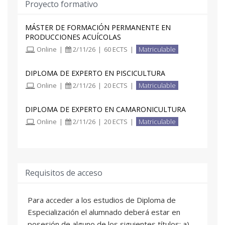
Proyecto formativo
Docentes de Formación Profesional y
Universitarios interesados en ampliar sus
MÁSTER DE FORMACIÓN PERMANENTE EN
PRODUCCIONES ACUÍCOLAS
estudios en acuicultura.
Online
|
2/11/26
|
60 ECTS
|
Matriculable
Investigadores del Sector motivados por ampliar
DIPLOMA DE EXPERTO EN PISCICULTURA
conocimientos en otras disciplinas acuícolas.
Online
|
2/11/26
|
20 ECTS
|
Matriculable
DIPLOMA DE EXPERTO EN CAMARONICULTURA
Online
|
2/11/26
|
20 ECTS
|
Matriculable
Requisitos de acceso
Para acceder a los estudios de Diploma de
Especialización el alumnado deberá estar en
posesión de alguno de los siguientes títulos: a)