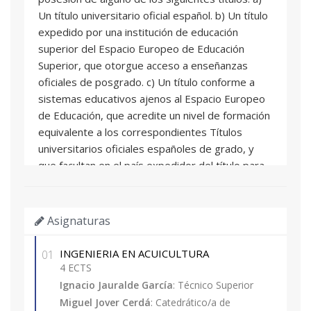
Un título universitario oficial español. b) Un título
expedido por una institución de educación
superior del Espacio Europeo de Educación
Superior, que otorgue acceso a enseñanzas
oficiales de posgrado. c) Un título conforme a
sistemas educativos ajenos al Espacio Europeo
de Educación, que acredite un nivel de formación
equivalente a los correspondientes Títulos
universitarios oficiales españoles de grado, y
que facultan en el país expedidor del título para
el acceso a enseñanzas de postgrado. d) Un
título de Diploma de grado propio expedido por
la Universitat Politècnica de València o por otras
Asignaturas
universidades con las que exista mutuo
reconocimiento de dicha titulación. e)Experiencia
INGENIERIA EN ACUICULTURA
01
laboral o profesional con nivel competencial
4 ECTS
equivalente a la formación académica
Ignacio Jauralde García
: Técnico Superior
universitaria.
Miguel Jover Cerdá
: Catedrático/a de