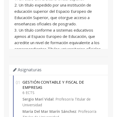
2. Un título expedido por una institución de
educación superior del Espacio Europeo de
Educación Superior, que otorgue acceso a
enseñanzas oficiales de posgrado.
3. Un título conforme a sistemas educativos
ajenos al Espacio Europeo de Educación, que
acredite un nivel de formación equivalente a los
correspondientes Títulos universitarios oficiales
españoles de grado, y que facultan en el país
expedidor del título para el acceso a enseñanzas
de postgrado.
Asignaturas
4. Un título de Diploma de grado propio
expedido por la Universitat Politècnica de
GESTIÓN CONTABLE Y FISCAL DE
01
València o por otras universidades con las que
EMPRESAS
exista mutuo reconocimiento de dicha titulación.
6 ECTS
5. Experiencia laboral o profesional con nivel
Sergio Marí Vidal
: Profesor/a Titular de
Universidad
competencial equivalente a la formación
académica universitaria.
María Del Mar Marín Sánchez
: Profesor/a