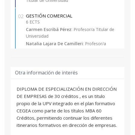
Titular de Universidad
Excepcionalmente se admitirán con la
consideración de matrícula provisional,
estudiantes de las titulaciones de grado que
GESTIÓN COMERCIAL
02
6 ECTS
tengan pendiente superar como máximo 30
Carmen Escribá Pérez
: Profesor/a Titular de
ECTS (incluido el Proyecto Final de Carrera, no
Universidad
pudiendo optar a la expedición de su Título
Natalia Lajara De Camilleri
: Profesor/a
Propio hasta la obtención de la titulación
Contratado/a Doctor/a
correspondiente.
GESTIÓN FINANCIERA DE EMPRESAS
03
6 ECTS
Otra información de interés
Elena Meliá Martí
: Profesor/a Titular de
Universidad
DIPLOMA DE ESPECIALIZACIÓN EN DIRECCIÓN
Fernando Polo Garrido
: Profesor/a Titular de
DE EMPRESAS de 30 créditos , es un titulo
Universidad
propio de la UPV integrado en el plan formativo
Francisco Salas Molina
: Profesor/a Titular de
CEGEA como parte de los títulos MBA 60
Universidad
Créditos, permitiendo continuar los diferentes
itinerarios formativos en dirección de empresas.
DERECHO DE EMPRESA
04