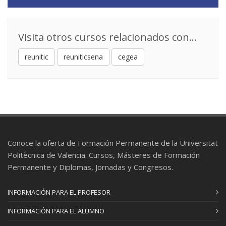
Universidad
Julia Sapiña Sanchis
: Profesor/a Ayudante
Doctor/a
Visita otros cursos relacionados con...
DIRECCIÓN ESTRATÉGICA
15
reunitic
reuniticsena
cegea
3 ECTS
Raul Camarasa Gómez
: Profesional del
sector
GESTIÓN DE RECURSOS HUMANOS
16
3 ECTS
Guillermina Tormo Carbó
: Catedrático/a de
Conoce la oferta de Formación Permanente de la Universitat
Universidad
Politècnica de Valencia. Cursos, Másteres de Formación
Permanente y Diplomas, Jornadas y Congresos.
PROTECCIÓN DE LA INNOVACIÓN
17
3 ECTS
INFORMACIÓN PARA EL PROFESOR
José Corberá Martínez
: Profesor/a Titular de
Universidad
INFORMACIÓN PARA EL ALUMNO
Felipe Palau Ramírez
: Catedrático/a de