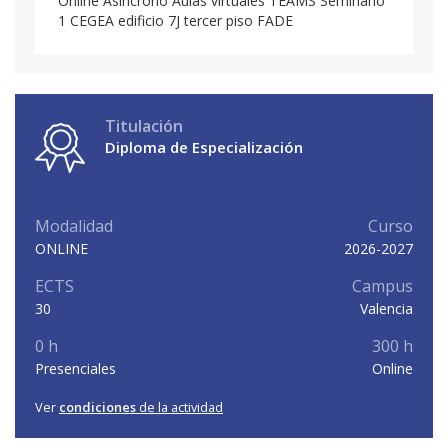
Online Asíncrono Aulas virtuales TEAMS Seminario
1 CEGEA edificio 7J tercer piso FADE
Titulación
Diploma de Especialización
Modalidad
Curso
ONLINE
2026-2027
ECTS
Campus
30
Valencia
0 h
300 h
Presenciales
Online
Ver
condiciones
de la actividad