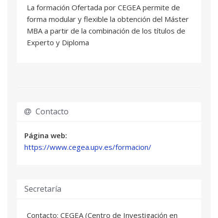
6 ECTS
La formación Ofertada por CEGEA permite de
Carlos García Gallego
: Profesor/a Titular de
forma modular y flexible la obtención del Máster
Universidad
MBA a partir de la combinación de los títulos de
Eduardo Miranda Ribera
: Profesor/a
Experto y Diploma
Permanente Laboral
Felipe Palau Ramírez
: Catedrático/a de
Universidad
TÉCNICAS DE COMERCIO EXTERIOR
05
3 ECTS
Contacto
Carmen Escribá Pérez
: Profesor/a Titular de
Universidad
Página web:
Natalia Lajara De Camilleri
: Profesor/a
https://www.cegea.upv.es/formacion/
Contratado/a Doctor/a
CREACIÓN Y LANZAMIENTO DE NUEVOS
06
PRODUCTOS EN LA EMPRESA
Secretaría
3 ECTS
Carmen Escribá Pérez
: Profesor/a Titular de
Contacto: CEGEA (Centro de Investigación en