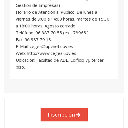
Universidad
Gestión de Empresas)
Horario de Atención al Público: De lunes a
EMPRENDIMIENTO Y MODELOS DE
07
viernes de 9:00 a 14:00 horas, martes de 15:30
NEGOCIO
a 18:00 horas. Agosto cerrado.
3 ECTS
Teléfono: 96 387 70 55 (ext. 78965 )
María Pía Carnicer Andrés
: Profesional del
Fax: 96 387 79 13
sector
E-Mail: cegea@upvnet.upv.es
Inmaculada Villalonga Grañana
: Profesor/a
Web: http://www.cegea.upv.es
Asociado/a
Ubicación: Facultad de ADE. Edificio 7J, tercer
piso.
MARKETING DIGITAL
08
3 ECTS
Pablo Ferreirós Bennett
: Profesional del
sector
David Juárez Varón
: Profesor/a Titular de
Universidad
Inscripción
BIG DATA PARA NEGOCIOS
09
3 ECTS