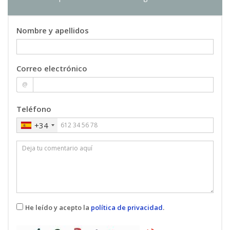
Carlos Enrique Palau Salvador
: Catedrático/a
de Universidad
Alexandre Sánchez Pérez
: Profesional del
Nombre y apellidos
sector
Federico Torres Monfort
: Profesional del
sector
Correo electrónico
@
MUELLES Y TERMINALES
06
5 ECTS
Teléfono
José Aguilar Herrando
: Catedrático/a de
Universidad
+34
José Javier Andres Parriego
: Profesional del
sector
Daniel Llera Fernández
: Profesional del sector
Oscar Magdalena Dasí
: Profesional del sector
Fernando Marti-Belda Rosello
: Profesional
del sector
He leído y acepto la
política de privacidad
.
Eduardo Orellana Alonso
: Profesional del
sector