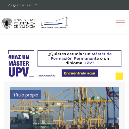
Registrarse
Toggle
navigation
Título propio