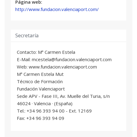
Página web:
Jose Juan Agudo Pereira
: Profesional del
http://www.fundacion.valenciaport.com/
sector
Juan Miguel Bernat Escudero
: Profesional del
sector
Secretaría
PLANIFICACIÓN PORTUARIA
04
4,5 ECTS
Contacto: Mª Carmen Estela
Arturo Monfort Mulinas
: Profesional del
E-Mail: mcestela@fundacion.valenciaport.com
sector
Web: www.fundacion.valenciaport.com
Francisco Nacián Gil
: Profesional del sector
Mª Carmen Estela Mut
Manuel Rodriguez Ruiz
: Profesional del
Técnico de Formación
sector
Fundación Valenciaport
Álvaro Rodríguez Dapena
: Profesional del
Sede APV - Fase III, Av. Muelle del Turia, s/n
sector
46024 · Valencia · (España)
Francesc Sánchez Sánchez
: Profesional del
Tel.: +34 96 393 94 00 - Ext. 12169
sector
Fax: +34 96 393 94 09
GESTIÓN PORTUARIA
05
7 ECTS