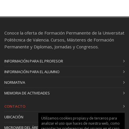
Maribel Vilaplana Vilaplana
: Profesional del
sector
Conoce la oferta de Formación Permanente de la Universitat
Politècnica de Valencia. Cursos, Másteres de Formación
Permanente y Diplomas, Jornadas y Congresos.
INFORMACIÓN PARA EL PROFESOR
INFORMACIÓN PARA EL ALUMNO
NORMATIVA
MEMORIA DE ACTIVIDADES
CONTACTO
UBICACIÓN
Utilizamos cookies propias y de terceros para
analizar el uso que haces de nuestra web, como
MICROWEB DEL ÁREA
recordar las preferencias del usuario en el caso