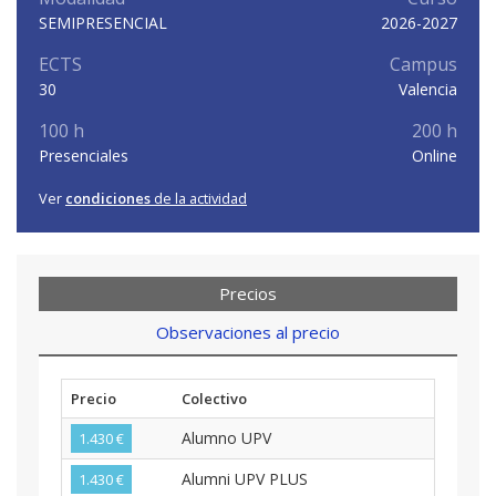
SEMIPRESENCIAL
2026-2027
ECTS
Campus
30
Valencia
100 h
200 h
Presenciales
Online
Ver
condiciones
de la actividad
Precios
Observaciones al precio
Precio
Colectivo
Alumno UPV
1.430 €
Alumni UPV PLUS
1.430 €