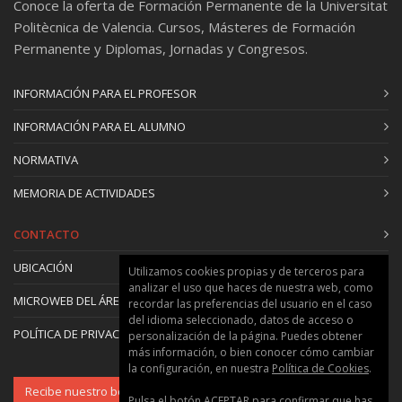
Conoce la oferta de Formación Permanente de la Universitat
Gumersindo Jesús Verdú Martín
:
Politècnica de Valencia. Cursos, Másteres de Formación
Catedrático/a de Universidad
Permanente y Diplomas, Jornadas y Congresos.
INFORMACIÓN PARA EL PROFESOR
INFORMACIÓN PARA EL ALUMNO
NORMATIVA
MEMORIA DE ACTIVIDADES
CONTACTO
UBICACIÓN
Utilizamos cookies propias y de terceros para
analizar el uso que haces de nuestra web, como
MICROWEB DEL ÁREA
recordar las preferencias del usuario en el caso
del idioma seleccionado, datos de acceso o
POLÍTICA DE PRIVACIDAD Y COOKIES
personalización de la página. Puedes obtener
más información, o bien conocer cómo cambiar
la configuración, en nuestra
Política de Cookies
.
Recibe nuestro boletín
Pulsa el botón ACEPTAR para confirmar que has