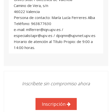
Camino de Vera, s/n
Guillermo Baeza Oliete
: Profesional del
46022 Valencia
sector
Persona de contacto: María Lucía Ferreres Alba
Patricia Mayo Nogueira
: Profesor/a Ayudante
Teléfono: 963877630
Doctor/a
e-mail: mlferrer@iqn.upv.es /
especialistapr@upv.es / dpqmn@upvnet.upv.es
TRANSPORTE
09
Horario de atención al Título Propio: de 9:00 a
2 ECTS
14:00 horas.
Desirée Calvet Rodríguez
: Profesional del
sector
Responsable de Soporte Técnico-Logístico:
Javier Enrique Martínez Ferri
PRACTICAS EN EMPRESA ASOCIADAS AL
10
MODULO GENERAL
e-mail: especialistapr@upv.es
5 ECTS
Luisa Ballesteros Pascual
: E.Técnicos
Inscríbete sin compromiso ahora
* DIRECCIÓN DEL MASTER:
Superiores Laboratorio UPV
Gumersindo Verdú Martín
Sergio Gallardo Bermell
: Catedrático/a de
Universidad
Inscripción
Belen Juste Vidal
: Profesor/a Titular de
Universidad