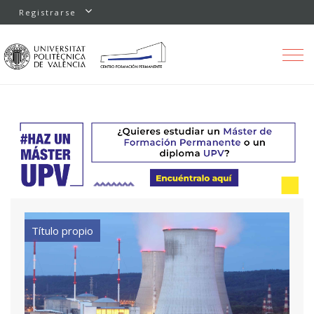
Registrarse
Toggle
navigation
Título propio