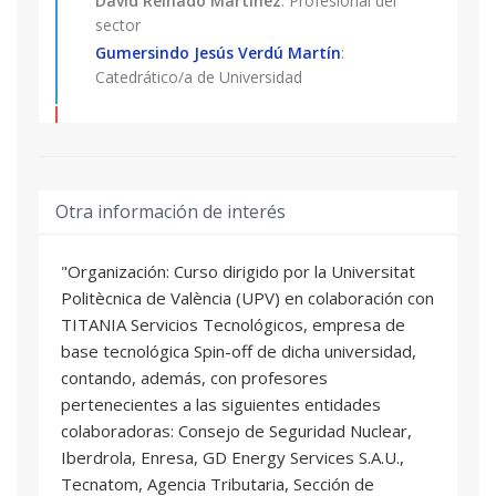
David Reinado Martinez
: Profesional del
sector
Gumersindo Jesús Verdú Martín
:
Catedrático/a de Universidad
EFECTOS BIOLOGICOS DE LA RADIACION.
03
DOSIMETRIA DE LAS RADIACIONES
1 ECTS
Alegria Montoro Pastor
: Profesional del
Otra información de interés
sector
"Organización: Curso dirigido por la Universitat
DOSIMETRIA DE LAS RADIACIONES
04
Politècnica de València (UPV) en colaboración con
1 ECTS
TITANIA Servicios Tecnológicos, empresa de
Juan Manuel Campayo Esteban
: Profesional
base tecnológica Spin-off de dicha universidad,
del sector
contando, además, con profesores
Patricia Mayo Nogueira
: Profesor/a Ayudante
pertenecientes a las siguientes entidades
Doctor/a
colaboradoras: Consejo de Seguridad Nuclear,
Iberdrola, Enresa, GD Energy Services S.A.U.,
PROTECCION RADIOLOGICA GENERAL
05
Tecnatom, Agencia Tributaria, Sección de
1 ECTS