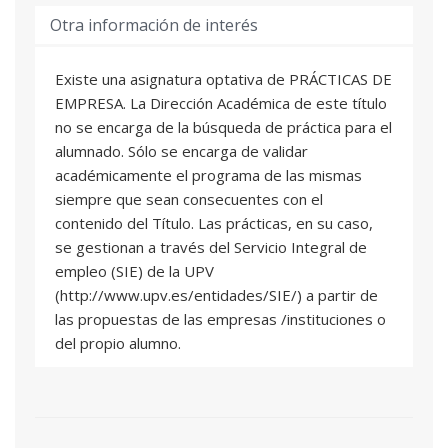
-Las personas que se quieran matricular
Asociado/a Indefinido/a
Otra información de interés
certifiquen haber terminado su Grado en la
Juan José Tuset Davó
: Profesor/a Titular de
Universidad desde hace, al menos, dos años
Universidad
Existe una asignatura optativa de PRÁCTICAS DE
EMPRESA. La Dirección Académica de este título
GEORREFERENCIACIÓN CARTOGRÁFICA Y
03
no se encarga de la búsqueda de práctica para el
VECTORIZACIÓN
alumnado. Sólo se encarga de validar
2 ECTS
académicamente el programa de las mismas
María Cristina Cáceres Barros
: Profesional
siempre que sean consecuentes con el
del sector
contenido del Título. Las prácticas, en su caso,
Ruth De León Rodríguez
: Profesor/a
se gestionan a través del Servicio Integral de
Asociado/a Indefinido/a
empleo (SIE) de la UPV
José Sergio Palencia Jiménez
: Profesor/a
(http://www.upv.es/entidades/SIE/) a partir de
Permanente Laboral
las propuestas de las empresas /instituciones o
del propio alumno.
CRITERIOS PARA UNA MEJOR LEGIBILIDAD
04
DE MAPAS Y CARTOGRAFÍAS
1,5 ECTS
Los alumnos matriculados en nuestros cursos
que quieran disponer de una copia 100%
Jorge Fernandez Carrillo
: Profesional del
sector
operativa del software ArcGis Desktop durante