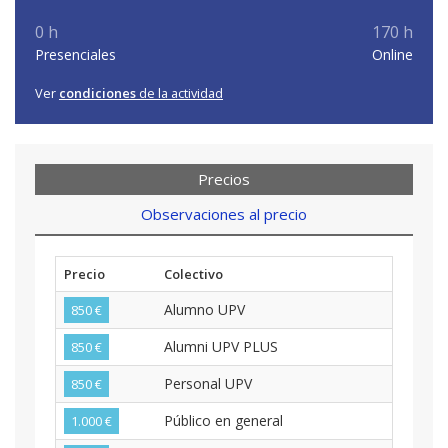
0 h
170 h
Presenciales
Online
Ver
condiciones
de la actividad
Precios
Observaciones al precio
Precio
Colectivo
Alumno UPV
850 €
Alumni UPV PLUS
850 €
Personal UPV
850 €
Público en general
1.000 €