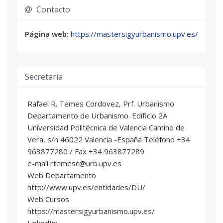
1 año pueden beneficiarse de un importe de 90
Contacto
€ + IVA
APTITUD TERRITORIAL A TRAVÉS DE
05
ANÁLISIS MULTICRITERIO
Página web:
https://mastersigyurbanismo.upv.es/
2 ECTS
Eric Madeleine Pierre Gielen
: Profesor/a
Permanente Laboral
Secretaría
GEOCODIFICACIÓN AUTOMÁTICA DE
06
DATOS Y CREACIÓN DE MAPAS DE CALOR
Rafael R. Temes Cordovez, Prf. Urbanismo
1,5 ECTS
Departamento de Urbanismo. Edificio 2A
Rafael Ramón Temes Córdovez
: Profesor/a
Universidad Politécnica de Valencia Camino de
Titular de Universidad
Vera, s/n 46022 Valencia -España Teléfono +34
Juan José Tuset Davó
: Profesor/a Titular de
963877280 / Fax +34 963877289
Universidad
e-mail rtemesc@urb.upv.es
Web Departamento
ANALISIS DE REDES: ENTIDADES MAS
07
http://www.upv.es/entidades/DU/
CERCANAS, AREAS DE SERVICIO Y
Web Cursos
MATRICES DE COSTO
https://mastersigyurbanismo.upv.es/
2 ECTS
LinkedIn: