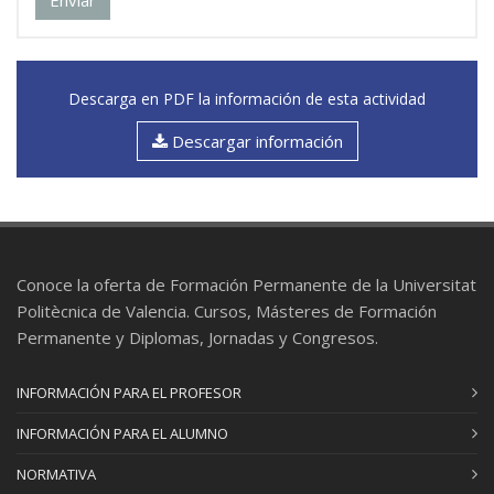
sector
Pablo Matas Valiente
: Profesional del sector
Antonio Eduardo Palomares Gimeno
:
Catedrático/a de Universidad
Descarga en PDF la información de esta actividad
Descargar información
OPTIMIZACIÓN Y ANÁLISIS TECNO-
06
ECONÓMICO DE PROCESOS DE
DESCARBONIZACIÓN
2 ECTS
Salvador Cardona Navarrete
: Profesor/a
Titular de Universidad
Conoce la oferta de Formación Permanente de la Universitat
David Catalán Martínez
: Profesional del
Politècnica de Valencia. Cursos, Másteres de Formación
sector
Permanente y Diplomas, Jornadas y Congresos.
Juan José Giner Sanz
: Profesor/a Ayudante
Doctor/a
INFORMACIÓN PARA EL PROFESOR
Jose Marcial Gozalvez Zafrilla
: Catedrático/a
de Universidad
INFORMACIÓN PARA EL ALUMNO
Javier Sanchis Sáez
: Catedrático/a de
NORMATIVA
Universidad