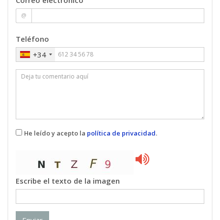
Agustin Martinez Feliu
: Profesional del sector
@
Pablo Matas Valiente
: Profesional del sector
Miguel Angel Vega Pacho
: Profesional del
Teléfono
sector
+34
APROVECHAMIENTO SOSTENIBLE DE LA
05
BIOMASA Y BIORREFINERÍAS
2 ECTS
María Andérez Fernández
: Profesional del
sector
José Luis Cerrillo Olmo
: Técnico Superior
He leído y acepto la
política de privacidad
.
Grado Doctor
Marcelo Eduardo Domine
: Profesional del
sector
Manuel López Granados
: Profesional del
sector
Escribe el texto de la imagen
Alberto Marinas Aramendia
: Profesional del
sector
Nicolás Martín Sánchez
: Profesional del
Enviar