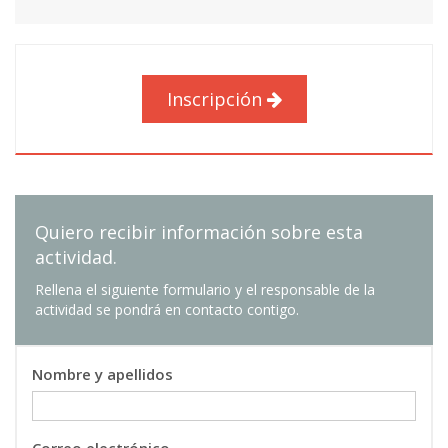
Alfonso Juan Carrillo Del Teso
: Profesional
del sector
Antonio Chica Lara
: Profesional del sector
Joana Frontela Delgado
: Profesional del
Inscripción
sector
Emma Maria Ortega Navarro
: Profesor/a
Titular de Universidad
Miguel Angel Vega Pacho
: Profesional del
sector
Quiero recibir información sobre esta
PROCESOS QUÍMICOS PARA LA CAPTURA Y
04
actividad.
APROVECHAMIENTO DE CO2
Rellena el siguiente formulario y el responsable de la
2 ECTS
actividad se pondrá en contacto contigo.
Elisa Alcolea Coronel
: Profesional del sector
María Balaguer Ramírez
: Profesional del
sector
Nombre y apellidos
María Elena Diego De Paz
: Profesional del
sector
Julio Garcia Fayos
: Profesional del sector
Correo electrónico