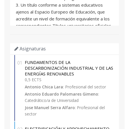
3. Un título conforme a sistemas educativos
ajenos al Espacio Europeo de Educación, que
acredite un nivel de formación equivalente a los
correspondientes Títulos universitarios oficiales
españoles de grado, y que facultan en el país
expedidor del título para el acceso a enseñanzas
de postgrado.
Asignaturas
4. Un título de Diploma de grado propio
expedido por la Universitat Politècnica de
FUNDAMENTOS DE LA
01
València o por otras universidades con las que
DESCARBONIZACIÓN INDUSTRIAL Y DE LAS
ENERGÍAS RENOVABLES
exista mutuo reconocimiento de dicha titulación.
0,5 ECTS
5. Experiencia laboral o profesional con nivel
Antonio Chica Lara
: Profesional del sector
competencial equivalente a la formación
Antonio Eduardo Palomares Gimeno
:
académica universitaria.
Catedrático/a de Universidad
Excepcionalmente se admitirán con la
Jose Manuel Serra Alfaro
: Profesional del
consideración de matrícula provisional,
sector
estudiantes de las titulaciones de grado que
tengan pendiente superar como máximo 30
ELECTRIFICACIÓN Y APROVECHAMIENTO