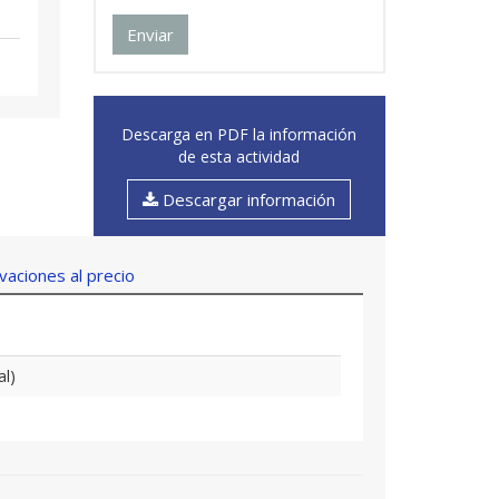
Enviar
Descarga en PDF la información
de esta actividad
Descargar información
aciones al precio
al)