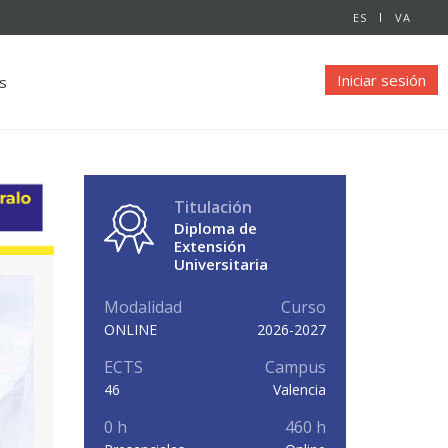
ES
VA
Iniciar sesión
s
Titulación
Diploma de
Extensión
Universitaria
Modalidad
Curso
ONLINE
2026-2027
ECTS
Campus
46
Valencia
0 h
460 h