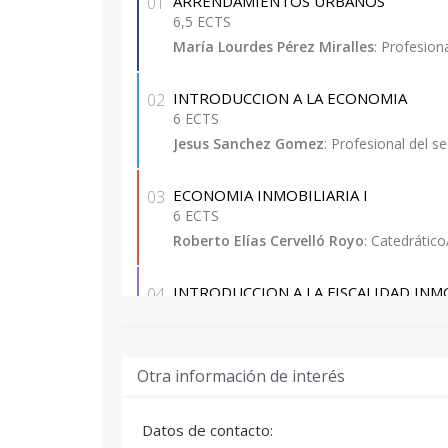
ARRENDAMIENTOS URBANOS
01
6,5 ECTS
María Lourdes Pérez Miralles
: Profesion
INTRODUCCION A LA ECONOMIA
02
6 ECTS
Jesus Sanchez Gomez
: Profesional del s
ECONOMIA INMOBILIARIA I
03
6 ECTS
Roberto Elías Cervelló Royo
: Catedrátic
INTRODUCCION A LA FISCALIDAD INM
04
4,5 ECTS
Diego Muñoz Higueras
: Profesional del 
Otra información de interés
Datos de contacto: