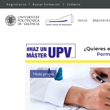
Registrarse
Buscar formación
Contacto
Inicio
Másteres
Título propio