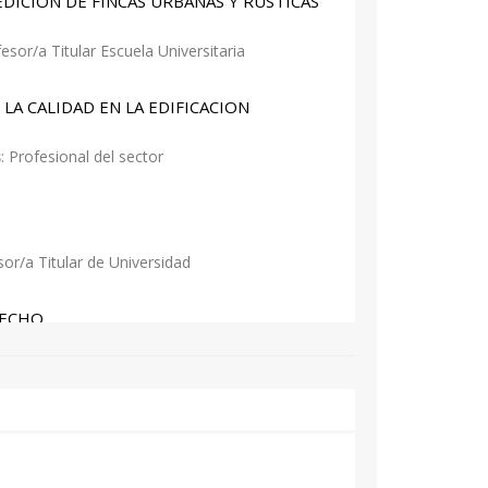
DICION DE FINCAS URBANAS Y RUSTICAS
fesor/a Titular Escuela Universitaria
LA CALIDAD EN LA EDIFICACION
s
: Profesional del sector
sor/a Titular de Universidad
RECHO
criba Moreno
: Profesional del sector