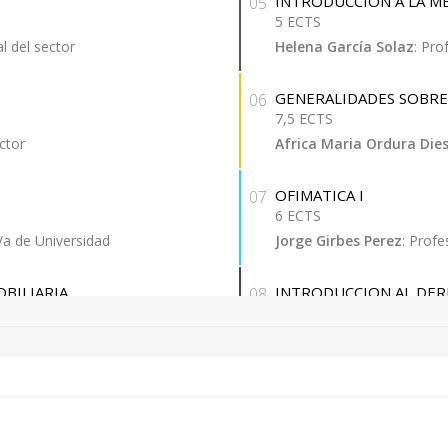
INTRODUCCION A LA ME
05
5 ECTS
al del sector
Helena García Solaz
: Pro
GENERALIDADES SOBRE 
06
7,5 ECTS
ector
Africa Maria Ordura Die
OFIMATICA I
07
6 ECTS
o/a de Universidad
Jorge Girbes Perez
: Profe
OBILIARIA
INTRODUCCION AL DE
08
4,5 ECTS
sector
Maria De Los Angeles Es