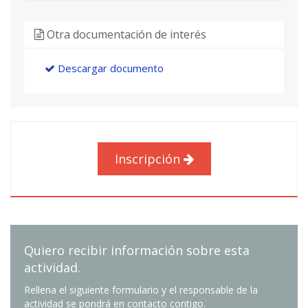
Africa Maria Ordura Dies
: Profesional del
sector
Otra documentación de interés
OFIMATICA I
07
Descargar documento
6 ECTS
Jorge Girbes Perez
: Profesor/a Titular de
Universidad
INTRODUCCION AL DERECHO
08
4,5 ECTS
Inscripción
Maria De Los Angeles Escriba Moreno
:
Profesional del sector
Quiero recibir información sobre esta
actividad.
Rellena el siguiente formulario y el responsable de la
actividad se pondrá en contacto contigo.