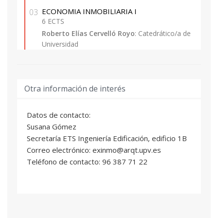
ECONOMIA INMOBILIARIA I
03
6 ECTS
Roberto Elías Cervelló Royo
: Catedrático/a de
Universidad
INTRODUCCION A LA FISCALIDAD
04
INMOBILIARIA
Otra información de interés
4,5 ECTS
Diego Muñoz Higueras
: Profesional del sector
Datos de contacto:
INTRODUCCION A LA MEDICION DE FINCAS
Susana Gómez
05
URBANAS Y RUSTICAS
Secretaría ETS Ingeniería Edificación, edificio 1B
5 ECTS
Correo electrónico: exinmo@arqt.upv.es
Helena García Solaz
: Profesor/a Titular
Teléfono de contacto: 96 387 71 22
Escuela Universitaria
GENERALIDADES SOBRE LA CALIDAD EN LA
06
EDIFICACION
7,5 ECTS