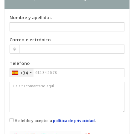
5 ECTS
Jorge Girbes Perez
: Profesor/a Titular de
Nombre y apellidos
Universidad
Correo electrónico
@
Teléfono
+34
He leído y acepto la
política de privacidad
.