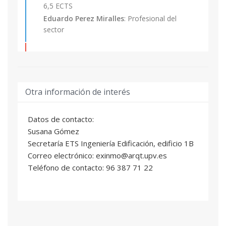
6,5 ECTS
Eduardo Perez Miralles
: Profesional del
sector
FILOSOFIA DEL DERECHO. DEONTOLOGIA
03
PROFESIONAL
4,5 ECTS
María Encarnación Martínez Iglesia
:
Otra información de interés
Profesional del sector
Datos de contacto:
PLANEAMIENTO MUNICIPAL
04
Susana Gómez
4,5 ECTS
Secretaría ETS Ingeniería Edificación, edificio 1B
Victor Manuel Jiménez Valle
: Profesional del
Correo electrónico: exinmo@arqt.upv.es
sector
Teléfono de contacto: 96 387 71 22
Mª Jesus Romero Aloy
: Profesor/a Titular de
Universidad
ECONOMIA INMOBILIARIA II
05
6 ECTS