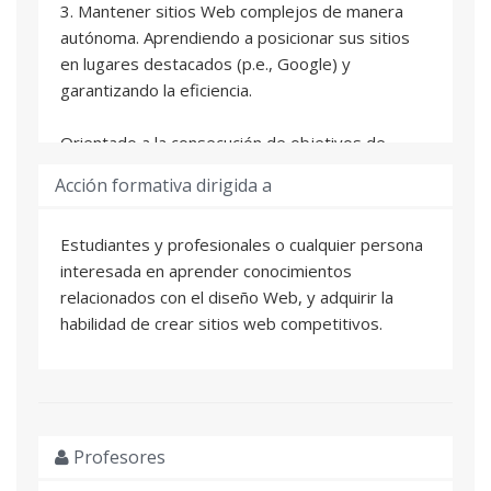
3. Mantener sitios Web complejos de manera
autónoma. Aprendiendo a posicionar sus sitios
en lugares destacados (p.e., Google) y
garantizando la eficiencia.
Orientado a la consecución de objetivos de
marketing, publicidad y de imagen. El alumnado
Acción formativa dirigida a
aprenderá técnicas relacionadas con el diseño de
páginas y sitios Web para poder realizar en un
Estudiantes y profesionales o cualquier persona
futuro sitios Web creativos y profesionales.
interesada en aprender conocimientos
relacionados con el diseño Web, y adquirir la
El alumnado aprenderá, no solamente a diseñar
habilidad de crear sitios web competitivos.
páginas Web con las herramientas más
avanzadas del mercado, sino también conceptos
sobre teoría de la optimización de sitios Web y
el uso de las distintas herramientas implicadas
en el diseño Web.
Profesores