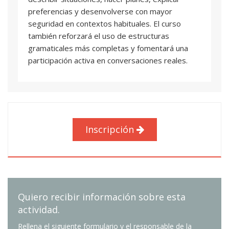
examen final. La evaluación será continua y se
preferencias y desenvolverse con mayor
valorarán la asistencia, la participación, la
seguridad en contextos habituales. El curso
realización de tareas, el progreso observado y
también reforzará el uso de estructuras
los resultados obtenidos en actividades
gramaticales más completas y fomentará una
prácticas.
participación activa en conversaciones reales.
Inscripción
Quiero recibir información sobre esta
actividad.
Rellena el siguiente formulario y el responsable de la