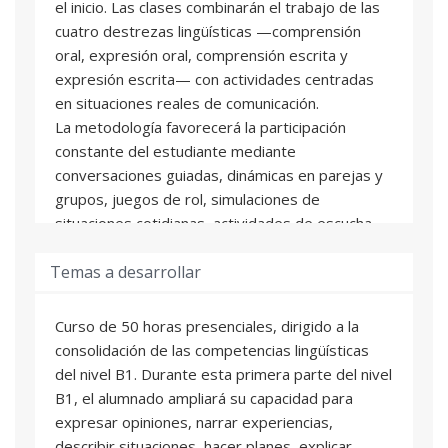
el inicio. Las clases combinarán el trabajo de las
cuatro destrezas lingüísticas —comprensión
oral, expresión oral, comprensión escrita y
expresión escrita— con actividades centradas
en situaciones reales de comunicación.
La metodología favorecerá la participación
constante del estudiante mediante
conversaciones guiadas, dinámicas en parejas y
grupos, juegos de rol, simulaciones de
situaciones cotidianas, actividades de escucha,
lectura de textos adaptados y producción de
Temas a desarrollar
textos breves. La gramática y el vocabulario se
trabajarán siempre de forma contextualizada. Se
fomentará especialmente la interacción oral, la
Curso de 50 horas presenciales, dirigido a la
confianza al comunicarse y el uso progresivo de
consolidación de las competencias lingüísticas
estrategias para mantener conversaciones.
del nivel B1. Durante esta primera parte del nivel
B1, el alumnado ampliará su capacidad para
En la primera parte del curso English B1.1 –
expresar opiniones, narrar experiencias,
ACTIVATE no se realizará una prueba formal de
describir situaciones, hacer planes, explicar