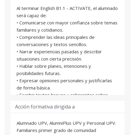
Al terminar English B1.1 - ACTIVATE, el alumnado
será capaz de:
• Comunicarse con mayor confianza sobre temas
familiares y cotidianos.
• Comprender las ideas principales de
conversaciones y textos sencillos.
• Narrar experiencias pasadas y describir
situaciones con cierta precisión.
• Hablar sobre planes, intenciones y
posibilidades futuras.
• Expresar opiniones personales y justificarlas
de forma básica.
• Escribir textos breves y coherentes sobre
temas conocidos.
Acción formativa dirigida a
• Participar de manera activa en conversaciones
guiadas o espontáneas.
Alumnado UPV, AlumniPlus UPV y Personal UPV.
• Continuar con la segunda parte del nivel B1 con
Familiares primer grado de comunidad
una base comunicativa más sólida.