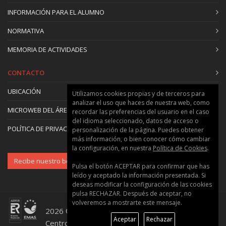
INFORMACIÓN PARA EL ALUMNO
NORMATIVA
MEMORIA DE ACTIVIDADES
CONTACTO
UBICACIÓN
Utilizamos cookies propias y de terceros para
analizar el uso que haces de nuestra web, como
MICROWEB DEL ÁREA
recordar las preferencias del usuario en el caso
del idioma seleccionado, datos de acceso o
POLÍTICA DE PRIVACIDAD Y COOKIES
personalización de la página. Puedes obtener
más información, o bien conocer cómo cambiar
la configuración, en nuestra
Política de Cookies
.
Recibe nuestro boletín
Pulsa el botón ACEPTAR para confirmar que has
leído y aceptado la información presentada. Si
deseas modificar la configuración de las cookies
pulsa RECHAZAR. Después de aceptar, no
volveremos a mostrarte este mensaje.
2026 © Universitat Politècnica de València ::
Aceptar
Rechazar
Centro de Formación Permanente