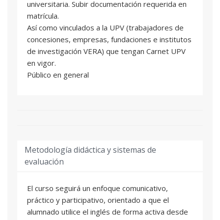
universitaria. Subir documentación requerida en
matrícula.
El objetivo principal es que el alumnado
Así como vinculados a la UPV (trabajadores de
consolide las bases del nivel B1 y gane
concesiones, empresas, fundaciones e institutos
seguridad para desenvolverse en inglés en
de investigación VERA) que tengan Carnet UPV
contextos personales, sociales, académicos y
en vigor.
profesionales sencillos.
Público en general
Metodología didáctica y sistemas de
evaluación
El curso seguirá un enfoque comunicativo,
práctico y participativo, orientado a que el
alumnado utilice el inglés de forma activa desde