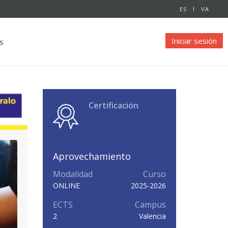
ES
VA
Iniciar sesión
s
Certificación
Aprovechamiento
Modalidad
Curso
ONLINE
2025-2026
ECTS
Campus
2
Valencia