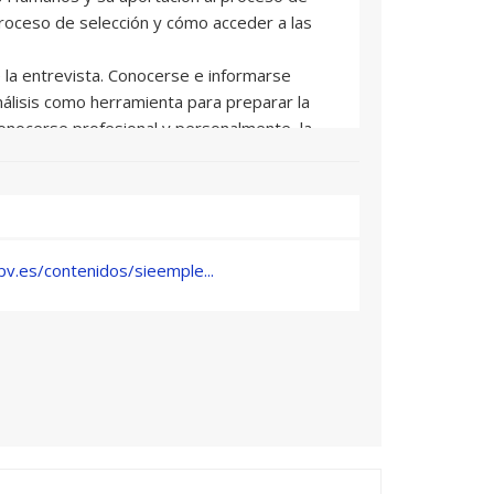
proceso de selección y cómo acceder a las
la entrevista. Conocerse e informarse
nálisis como herramienta para preparar la
conocerse profesional y personalmente, la
toconocimiento, otras herramientas, e
 a través de distintas vías.
n la entrevista. La entrevista como acto de
rbal, paralingüística y la comunicación no
v.es/contenidos/sieemple...
 y actitudes recomendables durante la
ales para actuar en una entrevista de
o presenciales (entrevista telefónica, vídeo
rmas online), la asertividad en la entrevista,
d en la entrevista.
 la entrevista. Tipos de preguntas y algunos
reguntas sobre el currículo, sobre
, del conocimiento del área profesional y