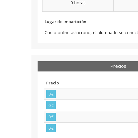
0 horas
Lugar de impartición
Curso online asíncrono, el alumnado se conect
Precios
Precio
0 €
0 €
0 €
0 €