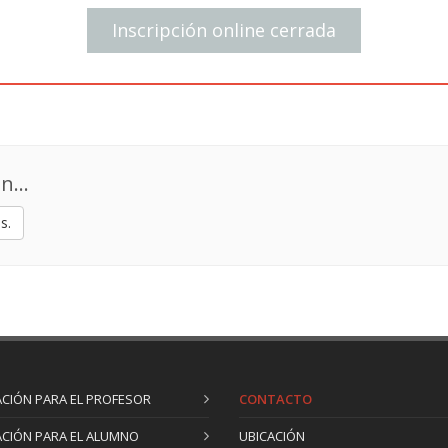
red de contactos, sobre valo
Inscripción online cerrada
y salud, acerca de motivaci
de otros idiomas.
n...
s.
CIÓN PARA EL PROFESOR
CONTACTO
CIÓN PARA EL ALUMNO
UBICACIÓN