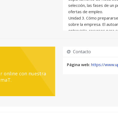
selección, las fases de un 
ofertas de empleo.
Unidad 3. Cómo prepararse 
sobre la empresa. El autoa
entrevista, recursos para 
matriz DAFO aplicada al au
informarse sobre la empresa
Unidad 4. La comunicación e
Contacto
comunicación, el lenguaje ve
verbal.
Página web:
https://www.up
Unidad 5. Comportamientos
r online con nuestra
entrevista. Consejos gener
rmaT.
selección, las entrevistas n
llamada, a través de platafo
tus preguntas y la sincerida
Unidad 6. Las preguntas de
consejos para responder, p
capacidades, puntos débiles