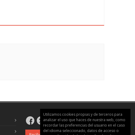
res y opiniones, vida familiar, tiempo libre
ón y objetivos profesionales y del dominio
Utilizamos cookies propias y de terceros para
analizar el uso que haces de nuestra web, como
recordar las preferencias del usuario en el caso
del idioma seleccionado, datos de acceso o
Recibe nuestro boletín