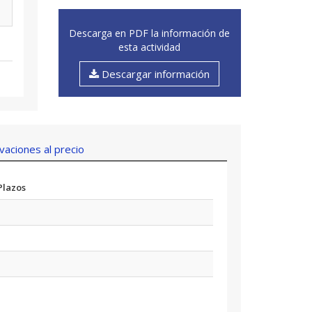
Descarga en PDF la información de
esta actividad
Descargar información
aciones al precio
Plazos
-
-
-
-