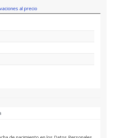
aciones al precio
a
echa de nacimiento en los Datos Personales