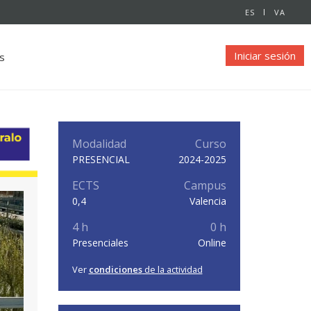
ES
VA
Iniciar sesión
s
Modalidad
Curso
PRESENCIAL
2024-2025
ECTS
Campus
0,4
Valencia
4 h
0 h
Presenciales
Online
Ver
condiciones
de la actividad