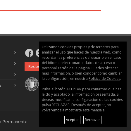
actos, incluidas discusiones técnicas
 Participa en conversaciones con un grado de
 hace posible la interacción habitual con
sin producir tensión alguna para ninguna de
tos claros y detallados sobre una amplia
a un punto de vista sobre un tema de
entajas y los inconvenientes de varias
Utilizamos cookies propias y de terceros para
analizar el uso que haces de nuestra web, como
recordar las preferencias del usuario en el caso
del idioma seleccionado, datos de acceso o
ariedad de textos extensos y de un alto
Recibe nuestro boletín
personalización de la página. Puedes obtener
ce en ellos significados implícitos. Se
más información, o bien conocer cómo cambiar
 espontánea sin muestras muy evidentes de
la configuración, en nuestra
Política de Cookies
.
S
 expresión adecuada. Hace un uso flexible y
Pulsa el botón ACEPTAR para confirmar que has
fines sociales, académicos y profesionales.
leído y aceptado la información presentada. Si
n estructurados y detallados sobre temas
deseas modificar la configuración de las cookies
pulsa RECHAZAR. Después de aceptar, no
en control de los patrones organizativos,
volveremos a mostrarte este mensaje.
ismos de cohesión.
Aceptar
Rechazar
ión Permanente