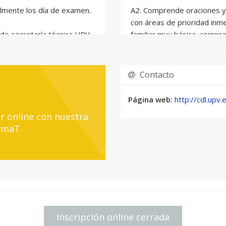
lmente los día de examen.
A2. Comprende oraciones y
con áreas de prioridad inme
s de secretaría técnica UPV
familiar muy básica, compra
tareas sencillas y rutinaria
directo de información sobr
en términos sencillos aspe
Contacto
así como temas de necesid
Página web:
http://cdl.upv.
B1. Comprende la informació
r online con nuestra
estándar sobre asuntos cono
rmaT.
escuela, el tiempo de ocio,
las situaciones que pueden
habla la lengua. Elabora te
conocidos o de interés pers
acontecimientos, sueños, e
razonamientos y explicacio
Inscripción online cerrada
B2. Comprende las ideas pr