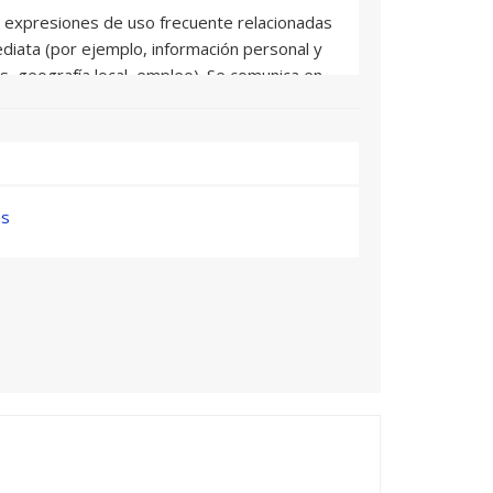
 expresiones de uso frecuente relacionadas
diata (por ejemplo, información personal y
s, geografía local, empleo). Se comunica en
s que requieren un intercambio sencillo y
e asuntos conocidos y rutinarios. Describe
ctos de su pasado y su entorno inmediato,
ad inmediata.
es
n principal de textos claros y en lengua
cidos y habituales relativos al trabajo, la
 etc. Se desenvuelve en la mayor parte de
 surgir durante un viaje por zonas donde se
xtos sencillos y cohesionados sobre temas
onal. Describe experiencias,
speranzas y ambiciones, y ofrece breves
nes de opiniones y planes.
incipales de textos complejos tanto sobre