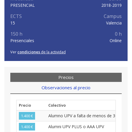
PRESENCIAL
2018-2019
ECTS
Campus
15
Valencia
150 h
0 h
Presenciales
Online
Ver
condiciones
de la actividad
Precios
Observaciones al precio
Precio
Colectivo
Alumno UPV a falta de menos de 30 crédito
1.400 €
Alumni UPV PLUS o AAA UPV
1.400 €