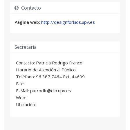
DEFINICIÓN DE PRODUCTO. PLAN DE
04
Contacto
NEGOCIO
0,4 ECTS
Gabriel Songel Gonzalez
: Catedrático/a de
Página web:
http://designforkids.upv.es
Universidad
PLAN DE PRODUCCIÓN. PLAN DE NEGOCIO
05
Secretaría
0,4 ECTS
José Miguel Abarca Fernández
: Profesor/a
Contacto: Patricia Rodrigo Franco
Asociado/a
Horario de Atención al Público:
Francisco Gaspar Quevedo
: Profesor/a
Asociado/a
Teléfono: 96 387 7464 Ext. 44609
Fax:
E-Mail: patrodfr@dib.upv.es
COMUNICACIÓN
06
2 ECTS
Web:
Ubicación:
Beatriz Garcia Prosper
: Profesor/a Titular de
Universidad
Patricia Rodrigo Franco
: Profesor/a
Asociado/a