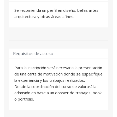
producción y comercialización del nuevo
Se recomienda un perfil en diseño, bellas artes,
producto.
arquitectura y otras áreas afines.
- Aprender y poner en práctica las nociones
básicas necesarias para trabajar con el
programa Solidworks en el modelado de piezas
básicas y modelar y trabajar con piezas y
componentes en ensamblajes virtuales.
- Desarrollar un portfolio con aplicación on-line y
Requisitos de acceso
off-line.
- Diseñar e implementar un plan de promoción
del nuevo producto.
Para la inscripción será necesaria la presentación
- Realizar una presentación final de los
de una carta de motivación donde se especifique
resultados en espacio de acceso público.
la experiencia y los trabajos realizados.
Desde la coordinación del curso se valorará la
admisión en base a un dossier de trabajos, book
o portfolio.