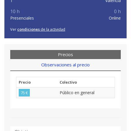
1
Valencia
10 h
0 h
Presenciales
Online
Ver
condiciones
de la actividad
Precios
Observaciones al precio
Precio
Colectivo
Público en general
75 €