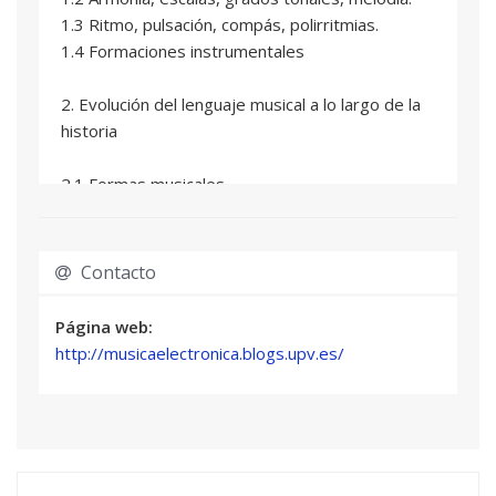
1.3 Ritmo, pulsación, compás, polirritmias.
1.4 Formaciones instrumentales
2. Evolución del lenguaje musical a lo largo de la
historia
2.1 Formas musicales
2.2 Uso del ritmo
2.3 Evolución de la tonalidad y la armonía
2.4 Evolución del timbre en la orquesta
Contacto
2.5 La notación musical: origen, significado y
evolución
Página web:
http://musicaelectronica.blogs.upv.es/