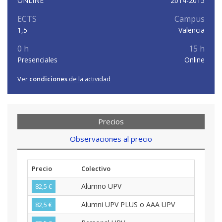
ONLINE
2014-2015
ECTS
Campus
1,5
Valencia
0 h
15 h
Presenciales
Online
Ver
condiciones
de la actividad
Precios
Observaciones al precio
Precio
Colectivo
Alumno UPV
82,5 €
Alumni UPV PLUS o AAA UPV
82,5 €