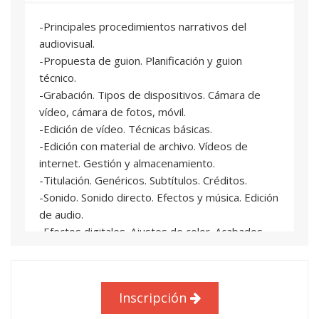
-Principales procedimientos narrativos del
audiovisual.
-Propuesta de guion. Planificación y guion
técnico.
-Grabación. Tipos de dispositivos. Cámara de
vídeo, cámara de fotos, móvil.
-Edición de vídeo. Técnicas básicas.
-Edición con material de archivo. Vídeos de
internet. Gestión y almacenamiento.
-Titulación. Genéricos. Subtítulos. Créditos.
-Sonido. Sonido directo. Efectos y música. Edición
de audio.
-Efectos digitales. Ajustes de color. Acabados.
-Formatos y canales de difusión: HD. Vídeo para
Internet.
-Revisión del procedimiento. Aplicaciones del
Inscripción
proceso a cualquier tipo de audiovisual.