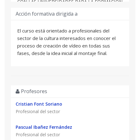
CON LAS UNIVERSIDADES PARA LA FORMACIÓN
DE PROFESIONALES DE LA CULTURA», de la
Acción formativa dirigida a
propuesta de anteproyecto de presupuestos de
la Generalitat Valenciana para 2026.
El curso está orientado a profesionales del
sector de la cultura interesados en conocer el
proceso de creación de vídeo en todas sus
fases, desde la idea inicial al montaje final.
Profesores
Cristian Font Soriano
Profesional del sector
Pascual Ibañez Fernández
Profesional del sector