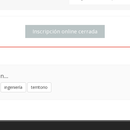
Asimismo, se abordará el pa
los procesos técnicos y en 
como la inteligencia artifici
Inscripción online cerrada
de las Cosas (IoT), que est
gestiona y comprende el ter
El encuentro concluirá con 
profesionales e institucione
conmemoración de los 60 año
Geomática y Topográfica.
n...
ingeniería
territorio
15:30 h – 16:00 h | Entreg
16:00 h – 16:15 h | Inaugura
Bloque Soluciones de Innov
16:15 h – 17:45 h (1h 30’ -