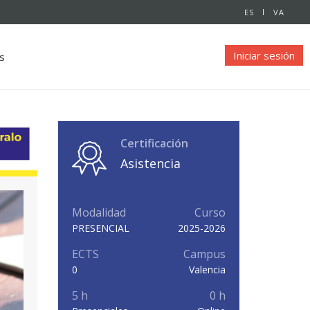
ES
VA
Iniciar sesión
s
Certificación
Asistencia
Modalidad
Curso
PRESENCIAL
2025-2026
ECTS
Campus
0
Valencia
5 h
0 h