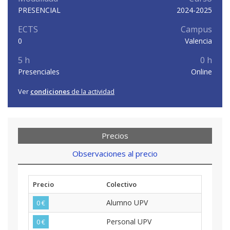
PRESENCIAL
2024-2025
ECTS
Campus
0
Valencia
5 h
0 h
Presenciales
Online
Ver
condiciones
de la actividad
Precios
Observaciones al precio
Precio
Colectivo
Alumno UPV
0 €
Personal UPV
0 €