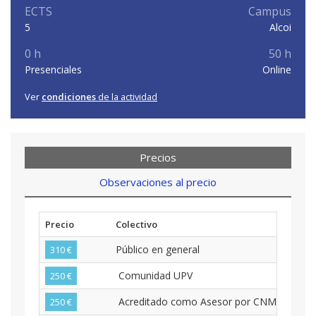
ECTS
Campus
5
Alcoi
0 h
50 h
Presenciales
Online
Ver
condiciones
de la actividad
Precios
Observaciones al precio
Precio
Colectivo
Público en general
310 €
Comunidad UPV
250 €
Acreditado como Asesor por CNMV (MiFID 
250 €