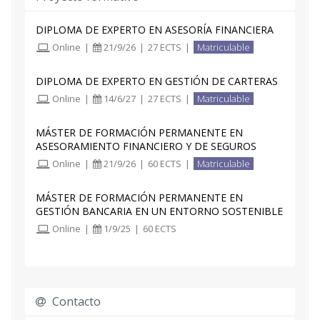
l) Identificar el mercado objetivo para el que se
diseña un préstamo inmobiliario.
DIPLOMA DE EXPERTO EN ASESORÍA FINANCIERA
Online
|
21/9/26
|
27 ECTS
|
Matriculable
DIPLOMA DE EXPERTO EN GESTIÓN DE CARTERAS
Online
|
14/6/27
|
27 ECTS
|
Matriculable
MÁSTER DE FORMACIÓN PERMANENTE EN
ASESORAMIENTO FINANCIERO Y DE SEGUROS
Online
|
21/9/26
|
60 ECTS
|
Matriculable
MÁSTER DE FORMACIÓN PERMANENTE EN
GESTIÓN BANCARIA EN UN ENTORNO SOSTENIBLE
Online
|
1/9/25
|
60 ECTS
Contacto