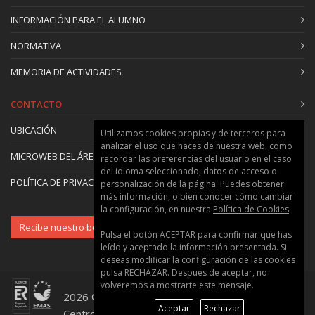
INFORMACIÓN PARA EL ALUMNO
NORMATIVA
MEMORIA DE ACTIVIDADES
CONTACTO
UBICACIÓN
Utilizamos cookies propias y de terceros para
analizar el uso que haces de nuestra web, como
MICROWEB DEL ÁREA
recordar las preferencias del usuario en el caso
del idioma seleccionado, datos de acceso o
POLÍTICA DE PRIVACIDAD Y COOKIES
personalización de la página. Puedes obtener
más información, o bien conocer cómo cambiar
la configuración, en nuestra
Política de Cookies
.
Recibe nuestro boletín
Pulsa el botón ACEPTAR para confirmar que has
leído y aceptado la información presentada. Si
deseas modificar la configuración de las cookies
pulsa RECHAZAR. Después de aceptar, no
volveremos a mostrarte este mensaje.
2026 © Universitat Politècnica de València ::
Aceptar
Rechazar
Centro de Formación Permanente